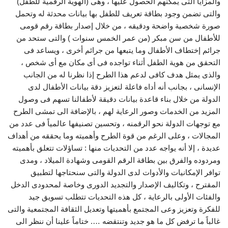
والمزايا التى يمكنهم الحصول عليها ، وهى (الهوية الرقمية للطفل)
والتى تضمن وجود بطاقة تعريف للطفل بها بيانات محدثة له وتحمل
صورة شخصية واضحة ودقيقه ، من خلال إصدار بطاقة رقم قومى
للأطفال من سن مبكر (من عمر الخمس سنوات ) والتى ستحد من
جرائم إختطاف الأطفال وما يتبعها من جرائم أخرى ، ويساعد فى
التحقق من هوية الطفل أثناء تواجده فى أى مكان مع أى شخص ،
والذى يمثل هدف كافى لدعم هذا الطرح إذا نظرنا له من الجانب
الإنسانى ، بجانب أنه أداه فاعلة لتعزيز دقة بيانات الأطفال لدى
الدولة من خلال بناء قاعدة بيانات دقيقة لأطفالنا تسهم فى وصول
المزيد من الخدمات وصور الرعاية لهم ، بالإضافة الى تمشى الطرح
مع توجهات الدولة نحو الرقمنه ، وتحسين تصنيفها عالمياً فى عدد من
المجالات ، وعلى الرغم من قوة الطرح وأهميته وما يحققه من أهداف
عديدة ، إلا أنه يواجه عدد من التحديات منها : تساؤلات تتعلق بأهميته
ومردوده والفرق بين بطاقة الرقم القومى وشهادة الميلاد ، ومدى
توافر الإمكانيات والأدوات لدى الدولة والتى سنحتاجها لتطبيق
المقترح ، وتكاليف الإصدار والتجديد الدورى وخاصة لمحدودى الدخل
والفئات الأولى بالرعاية ، كل هذه التحديات تتطلب تسويق جيد
للفكرة وتعزيز وعى المجتمع بأهميتها وتعديل الثقافة المجتمعية والتى
غالباً ما ترفض كل ما هو جديد وتنتقضه …. ختاماً علينا أن ننظر الى