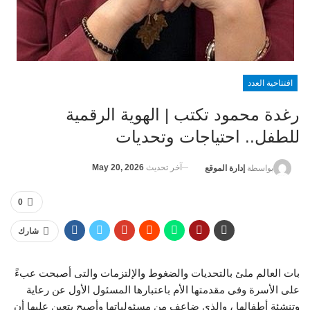
افتتاحية العدد
رغدة محمود تكتب | الهوية الرقمية
للطفل.. احتياجات وتحديات
آخر تحديث
May 20, 2026
بواسطة
إدارة الموقع
0
شارك
بات العالم ملئ بالتحديات والضغوط والإلتزمات والتى أصبحت عبءً
على الأسرة وفى مقدمتها الأم باعتبارها المسئول الأول عن رعاية
وتنشئة أطفالها ، والذى ضاعف من مسئولياتها وأصبح يتعين عليها أن