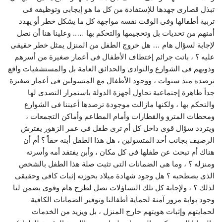
تبذل قصارى جهدها للإستفادة من كل ما هو إيجابى وتوظيفه فى
تربية أطفالها وفى الوقت نفسه مواجهة كل ما يشكل خطر أو يهدد
أمنهم من تحديات بل وتحجيمها والتحكم بها ….. وعلينا هنا أن نصل
لإجابة لسؤال هام … هل خروج الطفل من المنزل يمثل خطر حقيقى
عليه ؟ ، باتت جرائم إختطاف الأطفال فى أعمار صغيرة من أسرهم
وذويهم فى الشوارع والنوادى والحدائق العامة بل والمستشفيات واقع
نرصده منذ سنوات ، ووجود الأطفال مع المتسولين فى أعمار صغيرة
جداً ظاهرة إجتماعية تحاول أجهزة الدولة باستمرار التصدى لها
والتحكم بها ، ولكنها مازالت موجودة ترصدها أعيننا فى الشوارع
ومحطات المترو والقطارات وأمام المطاعم وأماكن التجمعات ،
ويتردد سؤال قوى داخل كل أم ترى طفل فى عمر الزهور يفترش
الرصيف بجانب أحد المتسولين ، هل هذا الطفل أبنه حقاً ؟ أم أن
هناك أم تبحث عن طفلها فى كل مكان ، وأبن يفتقد أمه وأسرته
ومنزله ؟ ، وما هى الضمانات التى تثبت صلة هذا الطفل بالشخص
الذى يصطحبه ؟ هل وجود شهادة ميلاد بحوزته إثبات كافى وحقيقى
لذلك ؟ ، ولإجابة كل تلك التساؤلات نصل لطرح هام وقوى يضمن لنا
وجود بوابة مرور آمنة لحماية أطفالنا وتوفير الضمانات الكافية
لحمايتهم وإثبات هويتهم خارج المنزل ، بل ويزيد من الخدمات