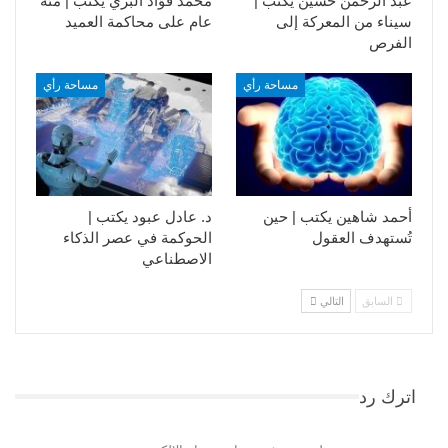
عبد الرحمن حسين يكتب |
محمد فؤاد البري يكتب | مئة
سيناء من المعركة إلى
عام على محاكمة العميد
الفرص
مساحة رأي
مساحة رأي
أحمد شاهين يكتب | حين
د. عادل عبود يكتب |
تُستهدف العقول
الحوكمة في عصر الذكاء
الاصطناعي
السابق
التالي
اترك رد