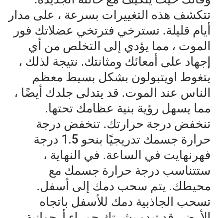
تتكشف هذه التغييرات بسرعة ، على مدار
أيام قليلة. تسترخي فترتخي عضلاتك فور
الموت ، مما يؤدي إلى التخلص من أي
إجهاد على أمعائك ومثانتك. نتيجة لذلك ،
يتغوط اويتبولون بشكل بسيط معظم
الناس عند الموت. قد يتدلى جلدك أيضًا ،
مما يسهل رؤية بنية عظامك تحتها.
تنخفض درجة حرارتك. تنخفض درجة
حرارة جسمك تدريجيًا بنحو 1.5 درجة
فهرنهايت في الساعة. في النهاية ،
ستتناسب درجة حرارة جسمك مع
محيطك. يتم سحب دمك إلى أسفل.
تسحب الجاذبية دمك للأسفل باتجاه
الأرض. قد تبدو بشرتك حمراء أرجوانية