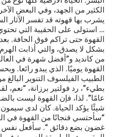
البشر. الحياة الأرضية كلها نوع م
الكثير من الجهد، وفي البعض الآخر ا
يشرب بها قهوته قد تفسر الآثار الس
… استولى على الحقيبة التي تحت
القهوة حتى تراكم فوق الحافة. بعد
بشكل لا يصدق، والتي أذابت الهرم ا
من كانديد و”أفضل شهرة في العا
القهوة يوميًا. الذي يبدو رائعا. و
الطبيب الفيلسوف التنوير البالغ من
بطيء”، رد فولتير برزانة، “نعم، لقد 
عامًا”. لذا، فإن القهوة ليست بال
شيئًا يؤكد الحياة. كان لدى سيمون
“سأحتسي فنجانًا من القهوة في ال
غضون بضع دقائق “. سأفعل نفس 