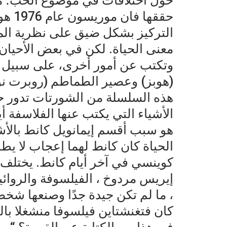
حول اختلافات في موضوع الحب؛ مسا
حققها
التركيز بشكل ضيق على نظرية المع
معنى الحياة. لكن في بعض الأحيان 
وتكتب عن أمور أخرى، على سبيل ال
(هوبز) وعصير الطماطم (روبرت ن
هذه السلسلة من الشورتات تدور حو
الأشياء التي يكتب عنها الفلاسفة أ
هو سبب أقسم إيمانويل كانط بالأش
الحياة كان كانط لهما إعجاب لا يط
كوينسي في آخر أيام كانط. يختلف 
إيريس مردوخ ، الفيلسوفة والروائية
، ما لم تكن جيدة جدًا وصنعها شخص
كان فتغنشتاين فيلسوفا منشغلا بال