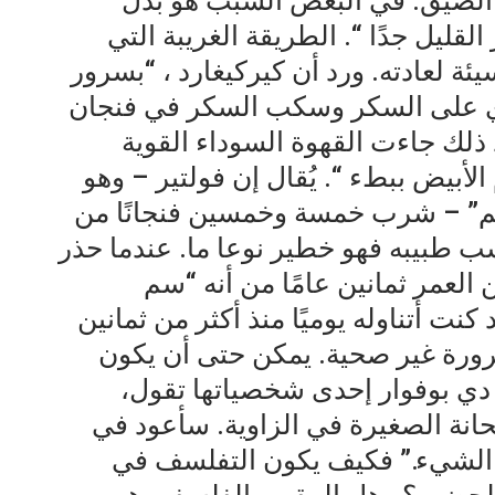
ن الضيق. في البعض السبب هو بذل
لقليل جدًا “. الطريقة الغريبة التي
يئة لعادته. ورد أن كيركيغارد ، “بسرور
وي على السكر وسكب السكر في فنجان
 ذلك جاءت القهوة السوداء القوية
لأبيض ببطء “. يُقال إن فولتير – وهو
لم” – شرب خمسة وخمسين فنجانًا من
بحسب طبيبه فهو خطير نوعا ما. عندما حذر
 العمر ثمانين عامًا من أنه “سم
كنت أتناوله يوميًا منذ أكثر من ثمانين
ضرورة غير صحية. يمكن حتى أن يكون
 دي بوفوار إحدى شخصياتها تقول،
حانة الصغيرة في الزاوية. سأعود في
الشيء.” فكيف يكون التفلسف في