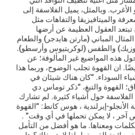
ر مثل أغنية تنظيف النوافذ التي
 فان موريسون عام 1976 هو الأغرب. وبالمثل، يميل الفلاسفة إلى
رفة والميتافيزيقا والتفاهات مثل
تبتعد العقول العظيمة عن أرضها
مثال المباني (مارتن هايدجر) والطعام
وزيك) والطقس (لوكريتيوس وأرسطو).
ل هذه المواضيع غير المألوفة؛ عن
يضًا. ان القهوة تجلب الوضوح، وربما هذا
ياء السوداء. “كان هناك شيئان في
اق؛ القهوة والتبغ، “ذكر توماس دي
الفلاسفة حول أشياء كثيرة. لم تشارك
 الأنجلو-إيرلندية ، هوس كانط: “القهوة
 آخر ، لا يمكن تحملها في أي وقت” .
كلمات ومعناها. ما هو أفضل من التأمل