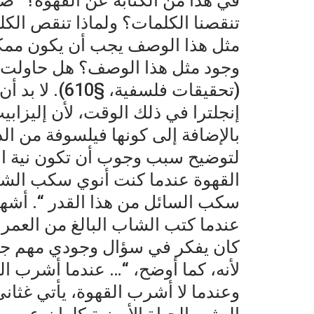
في هذا من الكتابة عن القهوة؟ “صف
تنقصنا الكلمات؟ ولماذا تنقص ال
مثل هذا الوصف يجب أن يكون ممكن
وجود مثل هذا الوصف؟ هل حاولت و
(تحقيقات فلسف
إنجلترا في ذلك الوقت، لأن إليزا
بالإضافة إلى كونها فيلسوفة من ال
لتوضيح سبب وجوب أن تكون نية الك
القهوة عندما كنت أنوي سكب الشا
سكب السائل من هذا القدر “. أشهر 
عندما كتب الشاب البالغ من العمر 
كان يفكر في سؤال وجودي مهم جدًا: 
لأنه، كما أوضح، “… عندما أشرب ا
وعندما لا أشرب القهوة، يأتي غثا