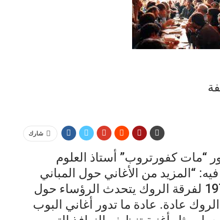
فة
شارك
ر “مات كفورتروب” أستاذ العلوم
يه: “المزيد من الأغاني حول المباني
والطعام ” كان عنوان ألبوم عام 1978 لفرقة الروك يتحدث الرؤساء حول
الروك عادة. عادة ما تدور أغاني البوب