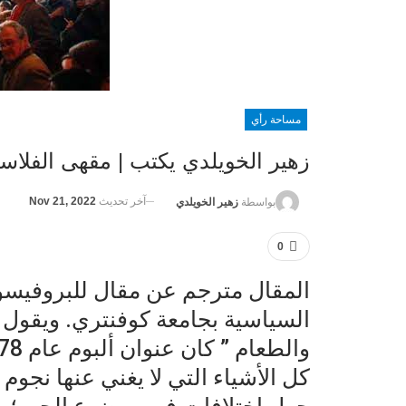
مساحة رأي
زهير الخويلدي يكتب | مقهى الفلاس
آخر تحديث
Nov 21, 2022
بواسطة
زهير الخويلدي
0
المقال مترجم عن مقال للبروفيسو
السياسية بجامعة كوفنتري. ويقول ف
كل الأشياء التي لا يغني عنها نجوم 