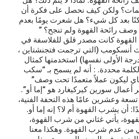
 رائحة القهوة. لماذا لا يتم ذلك؟ هل
كلمات؟ ولكن كيف نحصل على فكرة أن
ًا بعد كل شيء؟ هل شعرت يومًا بعدم
صف رائحة القهوة ولم تنجح؟ ”
ية، §610). لا بد أن القهوة كانت مصدر قلق للفلاسفة في
بيث أنسكومب (التي ترجمت فتجنشتاين ،
درجة الأولى نفسها) استخدمتها كمثال
لمة محددة. : أنه لم يسمح بـ “سكب
ي ليكون عملاً متعمدًا تحت وصف”
أعمال سورين كيركيغارد هو “إما أو”.
تسعة وعشرين عامًا هذه التحفة الفنية،
أن يشرب القهوة أم لا؟ إنه إما أو.
لقهوة، يأتي غثاني من شرب القهوة،
ني من عدم شرب القهوة. وهكذا معنا