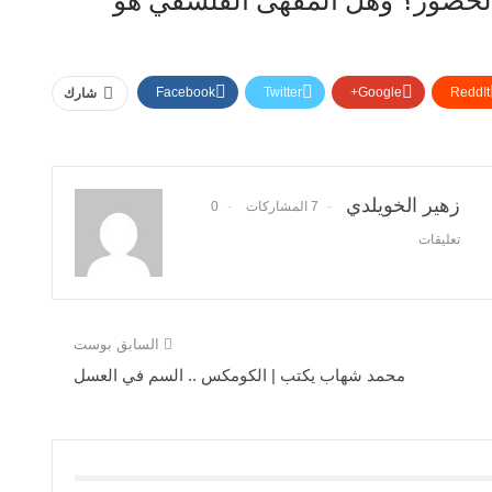
الحضور؟ وهل المقهى الفلسفي هو
Facebook
Twitter
Google+
ReddIt
شارك
زهير الخويلدي
7 المشاركات
0
تعليقات
السابق بوست
محمد شهاب يكتب | الكومکس .. السم في العسل