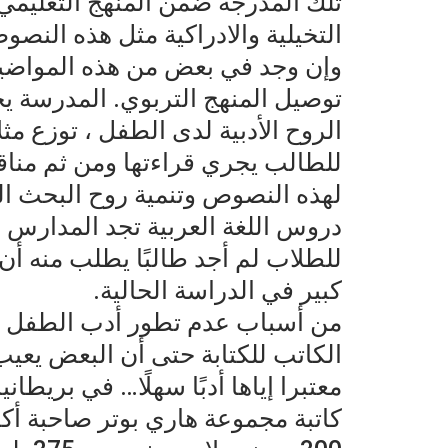
تلك المدرجة ضمن المنهج التعليمي
التخيلية والادراكية مثل هذه النص
وإن وجد في بعض من هذه المواضيع 
توصيل المنهج التربوي. المدرسة 
الروح الأدبية لدى الطفل ، توزع مث
للطالب يجري قراءتها ومن ثم منا
لهذه النصوص وتنمية روح البحث الع
دروس اللغة العربية تجد المدارس ل
للطلاب لم أجد طالبًا يطلب منه أن 
كبير في الدراسة الحالية.
من أسباب عدم تطور أدب الطفل لا ت
الكاتب للكتابة حتى أن البعض يعي
معتبرا إياها أدبًا سهلًا… في بريطاني
كاتبة مجموعة هاري بوتر صاحبة أك