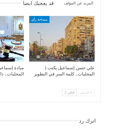
قد يعجبك ايضا
المزيد عن المؤلف
مساحة رأي
علي حسن إسماعيل يكتب |
ميادة إسماعي
المحليات.. كلمة السر في التطوير​
المحليات.. ذاك
السابق
التالي
اترك رد