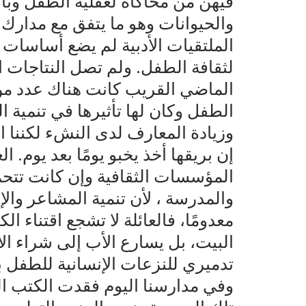
فيهن من محاكاة لعقلية الطفل وب
والحيوانات وهو ما يتفق مع مدارك
الملتقيات الأدبية لم يضع أساسات
لثقافة الطفل. ولم تصل النتاجات الأ
الماضي القريب كانت هناك عدد من 
الطفل وكان لها تأثيرها في تنمية ا
وزيادة المعارف لدى النشء لكننا ا
إن بريقها أخذ يخبو يومًا بعد يوم.
المؤسسات الثقافية وإن كانت تتح
والمدرسة ، لأن تنمية المشاعر والإ
معدومًا، فالعائلة لا تشجع اقتناء ا
البيت، بل يسارع الأب إلى شراء ال
تدميري للنزعات الإنسانية للطفل ب
وفي مدارسنا اليوم فقدت الكتب ال