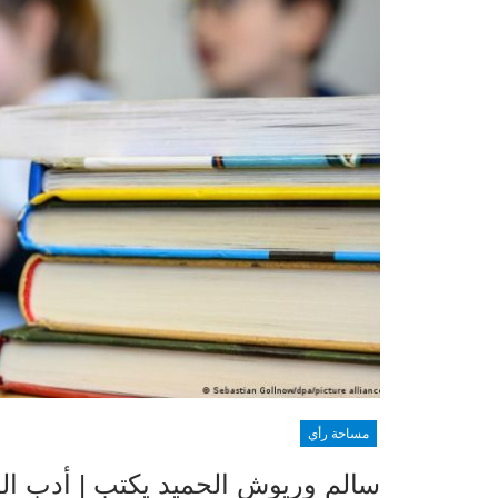
مساحة رأي
سالم وريوش الحميد يكتب | أدب ال