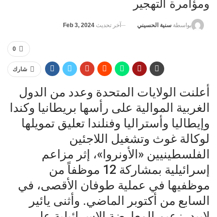
ومؤامرة التهجير
آخر تحديث
Feb 3, 2024
بواسطة
سنية الحسيني
0
شارك
أعلنت الولايات المتحدة وعدد من الدول
الغربية الموالية على رأسها بريطانيا وكندا
وإيطاليا وأستراليا وفنلندا تعليق تمويلها
لوكالة غوث وتشغيل اللاجئين
الفلسطينيين «الأونروا»، إثر مزاعم
إسرائيلية بمشاركة 12 موظفاً من
موظفيها في عملية طوفان الأقصى، في
السابع من أكتوبر الماضي. وأثنى يائير
لابيد، زعيم المعارضة الإسرائيلية على