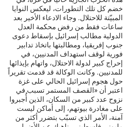
خضم كل تلك التطورات، ليعكس النوايا
المبيّتة للاحتلال. وجاء الادعاء الأخير بعد
ساعات فقط من رفض محكمة العدل
الدولية مطالب إسرائيل بإسقاط دعوى
جنوب إفريقيا، ومطالبتها باتخاذ تدابير
فورية لوقف استهداف المدنيين، في
إحراج كبير لدولة الاحتلال، واتهام بإيذائها
للمدنيين. وكانت الوكالة قد قدمت تقريراً
حول هجوم إسرائيل الحالي على غزة
اعتبر أن «القصف المستمر تسبب في
نزوح عدد كبير من السكان، الذين أُجبروا
على مغادرة بيوتهم، إلى أماكن ليست
آمنة، الأمر الذي تسبّب بتضرر أكثر من
مليوني فلسطيني، ناهيك عن الأضرار