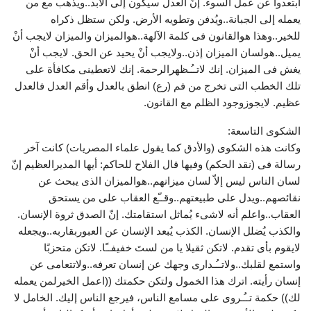
ابتعدوا عن عمل السوء. إنّ العدل سيكون إلى الأبد..ويذهب مع من
يعمله إلى الجبانة..ويُدفن وتطويه الأرض. ولكن ستظل ذكراه
للخير..وهذا هوالقانون فى كلمة الآلهة..هوالميزان والميزان لايجب أنْ
يميل..هولسان الميزان إذن..ولايجب أنْ يحيد عن الحق. لايجب أنْ
يغش فى الميزان. إنك لاتــُـظهرالرحمة. إنك لاتعطينى مكافأة على
تلك الخطب التى تخرج من فم (رع) انطق بالعدل وأقم العدل فالعدل
عظيم. لايجوزوجود الظلم مع القانون.
الشكوى التاسعة:
وكانت هذه الشكوى (والأدق كما يقول علماء المصريات) كانت آخر
رسالة فى (نقد الحكم) وفيها قال الفلاح للحاكم: أيها المديرالعظيم إنّ
لسان الناس ليس إلاّ لسان ميزانهم..هوالميزان الذى يبحث عن
نقائصهم..ويدل على طبيعتهم..وقــّع العقاب على من يستحق
العقاب..واعلم أنه لاشىء يُماثل استقامتك. إنّ الصدق ثروة الإنسان.
والكذب يُضلل الإنسان. الكذب يُبعد الإنسان عن العبوربقاربه..ويجعله
لايقوم بأى تقدم. لاتكن ثقيلا يا من لستَ خفيفــًا. لاتكن متحزبًا
واستمع لقلبك..ولاتــُـدارى وجهك عن إنسان تعرفه..ولاتتعامى عن
إنسان رأيته. اترك هذا الخمول ولتكن حكمتك ((اعمل الخيرلمن يعمله
لك)) حكمة تــُـروى على مسامع الناس، فيرجع الناس إليك. الخامل لا