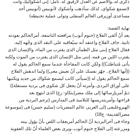
ذكرى له..والأصم عن العدل لارفيق له. تأمل: إنى أشكوإليك وأنت
لاتسمع شكواى، لذلك سأذهب وأشكوك لأنوبيس (أنوبيس أحد
مساعدى أوزيرفى العالم السفلى وتولى عملية تحنيطه)
نهاية القصة:
بعد أنْ ألقى الفلاح (خنوم أنوب) مرافعته التاسعة، أمرالحاكم بعودته
ثانية. خاف الفلاح واعتقد أنه سيُعاقبه على النقد الذى وجّهه إليه.
فقال الفلاح إننى مثل الظمآن الذى يقترب من الماء، والإنسان الذى
يقترب اللبن من فمه. إننى مثل الإنسان الذى يقترب من الموت ولكنه
يأتى مُتباطئــًا)) ولكن كانت المفاجأة عندما سمع الحاكم يقول له
((أيها الفلاح.. جهّز نفسك على أنْ تعيش معى)) ولما اندهش الفلاح
سمع الحاكم يقول له ((سيأتى كاتب ليسمع شكواك من جديد ويكتبها
على أوراق البردى..وأمرته أنْ يجعل كل شكوى فى بردية مستقلة))
ثـمّ أمربإرسالها إلى ملك مصر(بنكاو- رع) الذى ابتهج بعد
قراءتها..وأمربتدريسها للتلاميذ فى المدارس (ترجم البردية من
الهيروغليفى إلى العربى عالم المصريات (سليم حسن) فى (موسوعة
مصرالقديمة- ج18)
وجاء فى آخرالبردية أنّ الحاكم أمربعقاب اللص بأنْ يؤول بيته
ومزرعته إلى الفلاح خنوم أنوب..ويرى بعض العلماء أنّ تلك العقوبة