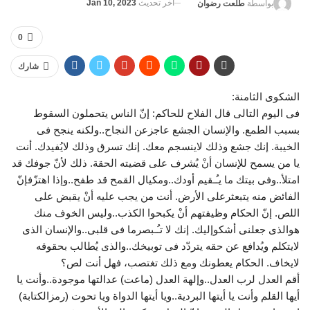
آخر تحديث
Jan 10, 2023
بواسطة
طلعت رضوان
0
شارك
الشكوى الثامنة:
فى اليوم التالى قال الفلاح للحاكم: إنّ الناس يتحملون السقوط
بسبب الطمع. والإنسان الجشع عاجزعن النجاح..ولكنه ينجح فى
الخيبة. إنك جشع وذلك لاينسجم معك. إنك تسرق وذلك لايُفيدك. أنت
يا من يسمح للإنسان أنْ يُشرف على قضيته الحقة. ذلك لأنّ جوفك قد
امتلأ..وفى بيتك ما يـُـقيم أودك..ومكيال القمح قد طفح..وإذا اهتزّفإنّ
الفائض منه يتبعثرعلى الأرض. أنت من يجب عليه أنْ يقبض على
اللص. إنّ الحكام وظيفتهم أنْ يكبحوا الكذب..وليس الخوف منك
هوالذى جعلنى أشكوإليك. إنك لا تـُـبصرما فى قلبى..والإنسان الذى
لايتكلم ويُدافع عن حقه يتردّد فى توبيخك..والذى يُطالب بحقوقه
لايخاف. الحكام يعطونك ومع ذلك تغتصب، فهل أنت لص؟
أقم العدل لرب العدل..وإلهة العدل (ماعت) عدالتها موجودة..وأنت يا
أيها القلم وأنت يا أيتها البردية..ويا أيتها الدواة ويا تحوت (رمزالكتابة)