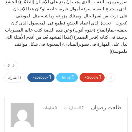
صورة رمزية للعقاب الذى يجب أنْ يقع على الإنسان (الطمّاع) الجشع
الذى يستبيح لنفسه سرقة أموال غيره، خاصة لوكان هذا الإنسان
على درجة من يُسرالحال..ويمتلك مزرعة وماشية مثل الموظف
(تحوت – نخت) الذى أعماه الجشع فطمع فى المحصول الذى كان
يحمله حمارالفلاح (خنوم أنوب) وعن هذه القصة كتب عالم المصريات
برستد فى كتابه (فجر الضمير) ((هذا المشهد يُعد من أقدم الأمثلة التى
تدل على المهارة فى تصويرالمبادىء المعنوية فى شكل مواقف
ملموسة))
0
Facebook
Twitter
Google+
شارك
طلعت رضوان
7 المشاركات
0 تعليقات