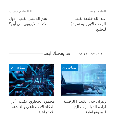
القادم بوست
السابق بوست
عبد الله خليفة يكتب |
نجم الديلمي يكتب | دول
الوحدة الأوروبية نموذجًا
الاتحاد الأوروبي إلى أين؟
للخليج
قد يعجبك ايضا
المزيد عن المؤلف
مساحة رأي
مساحة رأي
زهران جلال يكتب | الرقمنة..
محمود الحجاوي يكتب | أثر
إرادة الدولة ومصالح
الذكاء الاصطناعي والتنشئة
البيروقراطية
الاجتماعية