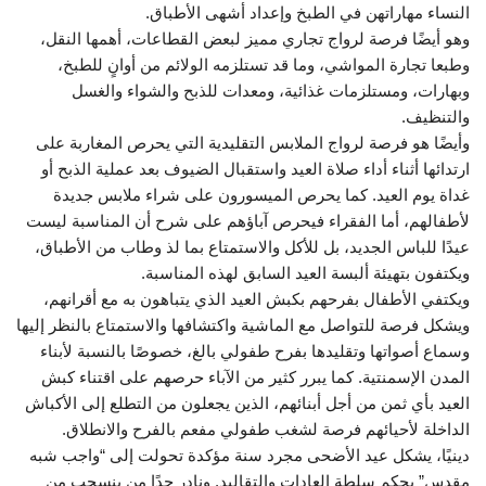
النساء مهاراتهن في الطبخ وإعداد أشهى الأطباق.
وهو أيضًا فرصة لرواج تجاري مميز لبعض القطاعات، أهمها النقل،
وطبعا تجارة المواشي، وما قد تستلزمه الولائم من أوانٍ للطبخ،
وبهارات، ومستلزمات غذائية، ومعدات للذبح والشواء والغسل
والتنظيف.
وأيضًا هو فرصة لرواج الملابس التقليدية التي يحرص المغاربة على
ارتدائها أثناء أداء صلاة العيد واستقبال الضيوف بعد عملية الذبح أو
غداة يوم العيد. كما يحرص الميسورون على شراء ملابس جديدة
لأطفالهم، أما الفقراء فيحرص آباؤهم على شرح أن المناسبة ليست
عيدًا للباس الجديد، بل للأكل والاستمتاع بما لذ وطاب من الأطباق،
ويكتفون بتهيئة ألبسة العيد السابق لهذه المناسبة.
ويكتفي الأطفال بفرحهم بكبش العيد الذي يتباهون به مع أقرانهم،
ويشكل فرصة للتواصل مع الماشية واكتشافها والاستمتاع بالنظر إليها
وسماع أصواتها وتقليدها بفرح طفولي بالغ، خصوصًا بالنسبة لأبناء
المدن الإسمنتية. كما يبرر كثير من الآباء حرصهم على اقتناء كبش
العيد بأي ثمن من أجل أبنائهم، الذين يجعلون من التطلع إلى الأكباش
الداخلة لأحيائهم فرصة لشغب طفولي مفعم بالفرح والانطلاق.
دينيًا، يشكل عيد الأضحى مجرد سنة مؤكدة تحولت إلى “واجب شبه
مقدس” بحكم سلطة العادات والتقاليد. ونادر جدًا من ينسحب من