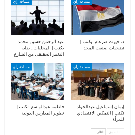
مساحة رأي
مساحة رأي
د. خيرت ضرغام يكتب |
عبد الرحمن حسين محمد
تضحيات صنعت المجد
يكتب | المحليات.. بداية
التغيير الحقيقي من الشارع
مساحة رأي
مساحة رأي
إيمان إسماعيل عبدالجواد
فاطمة عبدالواسع تكتب |
تكتب | التمكين الاقتصادي
تطوير المدارس الدولية
للمرأة
السابق
التالي