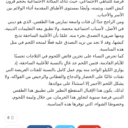
فرصة للتباهي الاجتماعي، حيث تتأكد المكانة الاجتماعية بحجم قرون
كبش العيد، وبثمنه، وأيضًا بمستوى الأطباق المقدمة أثناء الولائم بين
الأسر والأحباب.
ومن الراجح جدًا أن فئات واسعة تمارس هذا الطقس، الذي هو ديني
في الأصل، لأسباب اجتماعية محضة، ولا تطبق معه التعليمات الدينية،
ومنها ضرورة التصدق بجزء منه. علمًا بأن الأغلبية الساحقة تذبح
كبشها، وقد لا تجد من تريد التصدق عليه فعلًا لمنحه اللحم في مثل
هذه المناسبة.
كما تحرص النساء على تخزين فائض اللحوم في الثلاجات تحسبًا
للأيام القادمة، فثمن اللحم جد غالٍ بالنسبة للأغلبية الساحقة، إذ
يوازي الكيلو الواحد منه يوم عمل كامل بالنسبة للفئات العريضة التي
تقتات غالبًا على الخضار والدجاج والقطاني والرخيص من الفواكه، ولا
يشكل اللحم الأحمر إلا استثناءً على موائدها.
لذلك، يكون هذا الإقبال المنقطع النظير على تطبيق هذا الطقس
الديني فرصة سنوية لتجاوز هذا الحرمان، من خلال وليمة اللحوم،
وخصوصًا الشواء، التي توفرها هذه المناسبة.
0