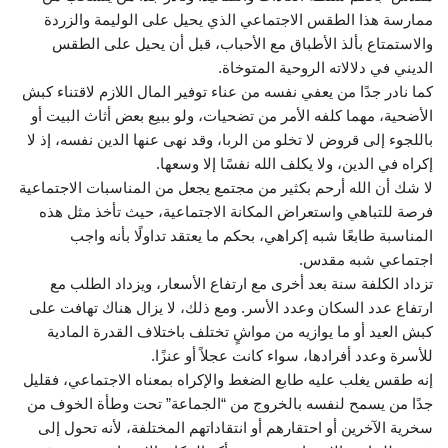
ممارسة هذا الطقس الاجتماعي الذي يحيل على الوليمة والزردة
والاستمتاع بألذ الأطباق مع الأحباب، قبل أن يحيل على الطقس
الديني في دلالاته الروحية المتوخاة.
كما نادر جدًا من يعفي نفسه من عناء توفير المال اللازم لاقتناء كبش
الأضحية، مهما كلفه الأمر من تضحيات، ولو ببيع بعض أثاث البيت أو
باللجوء إلى قروض لا تخلو من الربا، وقد نهى عنها الدين نفسه، إذ لا
إكراه في الدين، ولا يكلف الله نفسًا إلا وسعها.
لا شك أن الله أرحم بكثير من مجتمع يجعل من المناسبات الاجتماعية
فرصة للتباهي واستعراض المكانة الاجتماعية، حيث تأخذ مثل هذه
المناسبة طابعًا شبه إكراهي، بحكم ما يعتقد تداولًا بأنه واجب
اجتماعي شبه مقدس.
تزداد الكلفة سنة بعد أخرى مع ارتفاع الأسعار، ويزداد الطلب مع
ارتفاع عدد السكان وعدد الأسر. ومع ذلك، لا يزال هناك تهافت على
كبش العيد أو ما يوازيه من مواشٍ تختلف باختلاف القدرة المادية
للأسرة وعدد أفرادها، سواء كانت عجلاً أو عنزًا.
إنه طقس يغلب عليه طابع الضغط والإكراه بمعناه الاجتماعي، فقليل
جدًا من يسمح لنفسه بالخروج من “الجماعة” تحت وطأة الخوف من
سخرية الآخرين أو احتقارهم أو انتقاداتهم المختلفة، لأنه تحول إلى