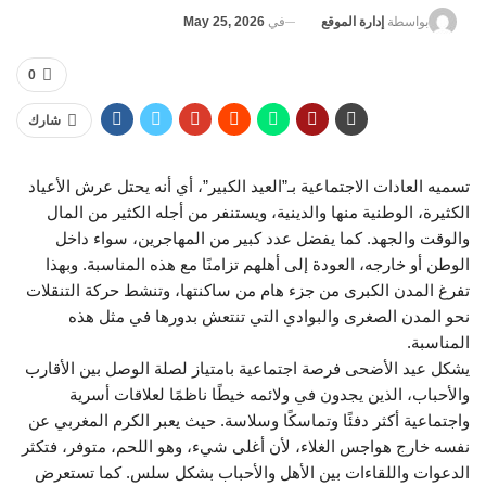
في
May 25, 2026
بواسطة
إدارة الموقع
0
شارك
تسميه العادات الاجتماعية بـ”العيد الكبير”، أي أنه يحتل عرش الأعياد
الكثيرة، الوطنية منها والدينية، ويستنفر من أجله الكثير من المال
والوقت والجهد. كما يفضل عدد كبير من المهاجرين، سواء داخل
الوطن أو خارجه، العودة إلى أهلهم تزامنًا مع هذه المناسبة. وبهذا
تفرغ المدن الكبرى من جزء هام من ساكنتها، وتنشط حركة التنقلات
نحو المدن الصغرى والبوادي التي تنتعش بدورها في مثل هذه
المناسبة.
يشكل عيد الأضحى فرصة اجتماعية بامتياز لصلة الوصل بين الأقارب
والأحباب، الذين يجدون في ولائمه خيطًا ناظمًا لعلاقات أسرية
واجتماعية أكثر دفئًا وتماسكًا وسلاسة. حيث يعبر الكرم المغربي عن
نفسه خارج هواجس الغلاء، لأن أغلى شيء، وهو اللحم، متوفر، فتكثر
الدعوات واللقاءات بين الأهل والأحباب بشكل سلس. كما تستعرض