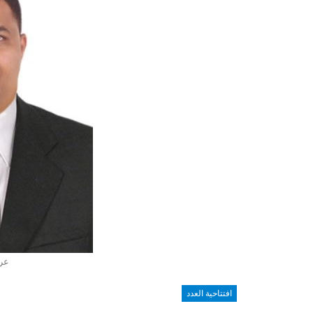
عر
افتتاحية العدد