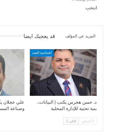
انتخب
قد يعجبك ايضا
المزيد عن المؤلف
افتتاحية العدد
د. حسن هجرس يكتب | البيانات..
علي عجلان يكت
بنية تحتية للإدارة المحلية
وصناعة المست
السابق
التالي