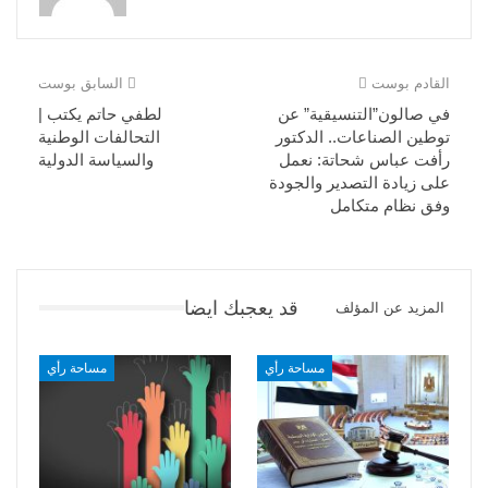
القادم بوست
السابق بوست
في صالون”التنسيقية” عن
لطفي حاتم يكتب |
توطين الصناعات.. الدكتور
التحالفات الوطنية
رأفت عباس شحاتة: نعمل
والسياسة الدولية
على زيادة التصدير والجودة
وفق نظام متكامل
قد يعجبك ايضا
المزيد عن المؤلف
مساحة رأي
مساحة رأي