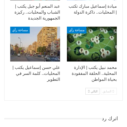
ميادة إسماعيل مبارك تكتب
عبد المنعم أبو جبل يكتب |
| المحليات.. ذاكرة الدولة
الشباب والمحليات.. ركيزة
الجمهورية الجديدة
مساحة رأي
مساحة رأي
محمد نبيل يكتب | الإدارة
علي حسن إسماعيل يكتب |
المحلية.. الحلقة المفقودة
المحليات.. كلمة السر في
بحياة المواطن
التطوير​
السابق
التالي
اترك رد