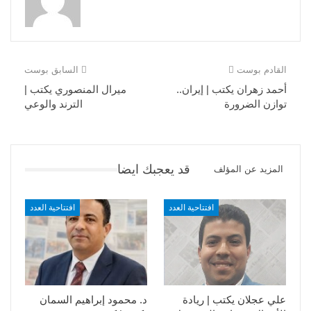
القادم بوست
السابق بوست
أحمد زهران يكتب | إيران..
ميرال المنصوري يكتب |
توازن الضرورة
الترند والوعي
قد يعجبك ايضا
المزيد عن المؤلف
افتتاحية العدد
افتتاحية العدد
علي عجلان يكتب | ريادة
د. محمود إبراهيم السمان