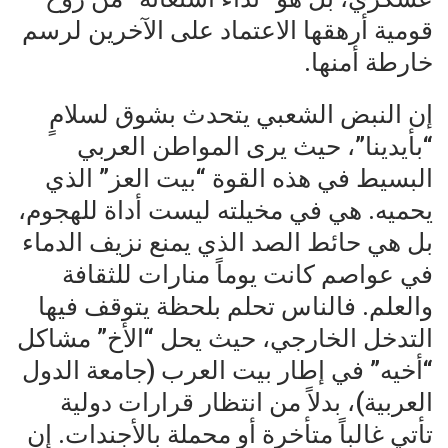
قومية أرهقها الاعتماد على الآخرين لرسم
خارطة أمنها.
إن النبض الشعبي يتحدث بشوق لسلامٍ
“بأيدينا”، حيث يرى المواطن العربي
البسيط في هذه القوة “بيت العز” الذي
يحميه. هي في مخيلته ليست أداة للهجوم،
بل هي حائط الصد الذي يمنع نزيف الدماء
في عواصم كانت يوماً منارات للثقافة
والعلم. فالناس تحلم بلحظة يتوقف فيها
التدخل الخارجي، حيث يحل “الأخ” مشاكل
“أخيه” في إطار بيت العرب (جامعة الدول
العربية)، بدلاً من انتظار قرارات دولية
تأتي غالباً متأخرة أو محملة بالأجندات. إن