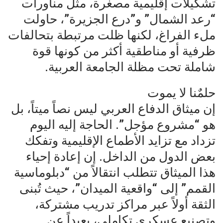
تشكيلات إقليمية مصغرة، مثل مناورات
“رعد الشمال” و”درع الجزيرة”، حاولت
ملء الفراغ، لكنها ظلت مرتبطة بتحالفات
ظرفية أو مناطقية أكثر من كونها قوة
شاملة تحت مظلة الجامعة العربية.
حلمٌنا لا يموت
إن ميثاق الدفاع العربي ليس نصاً ميتاً، بل
هو “مشروع مؤجل”. الحاجة إليه اليوم
تزداد مع تزايد الأطماع الإقليمية وتفكك
بعض الدول من الداخل. إن إعادة إحياء
هذا الميثاق تتطلب انتقالاً من “دبلوماسية
القمم” إلى “واقعية الميدان”، حيث تُبنى
الثقة أولاً عبر مراكز تدريب مشتركة،
وتصنيع عسكري تكاملي، بعيداً عن