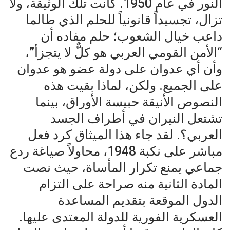
النور في عام 1950. كانت تلك الوثيقة، ولا
تزال، تجسيداً قانونياً للحلم الذي طالما
داعب خيال الشعوب؛ حلم مفاده أن
“الأمن القومي العربي هو كلٌّ لا يتجزأ”،
وأن أي عدوان على دولة عضو هو عدوان
على الجميع. ولكن، لماذا بقيت هذه
النصوص الأنيقة حبيسة الأوراق، بينما
تشتعل النيران في أطراف الجسد
العربي؟. لقد جاء هذا الميثاق كرد فعل
مباشر على نكبة 1948، محاولاً صياغة ردع
جماعي يمنع تكرار المأساة، حيث نصت
المادة الثانية منه صراحة على التزام
الدول الموقعة بتقديم المساعدة
العسكرية الفورية للدولة المعتدى عليها.