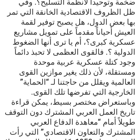
ضخمة وتوحيداً لأنظمة التسليح؟. وفي
ظل الظروف الاقتصادية الخانقة التي تمر
بها بعض الدول، هل يصبح توفير لقمة
العيش أحياناً مقدماً على تمويل مشاريع
عسكرية كبرى؟، أم يا ترى أنها الضغوط
الدولية ؟. فالقوى العظمى لا تحبذ دائماً
وجود كتلة عسكرية عربية موحدة
ومستقلة، لأن ذلك يغير موازين القوى
العالمية ويقلل من حاجتنا لـ “الحماية”
الخارجية التي تفرضها تلك القوى.
وباستعراض مختصر بسيط، يمكن قراءة
تاريخ العمل العربي المشترك دون التوقف
طويلاً أمام “معاهدة الدفاع العربي
المشترك والتعاون الاقتصادي” التي رأت