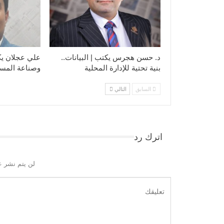
د. حسن هجرس يكتب | البيانات..
علي عجلان يكت
بنية تحتية للإدارة المحلية
وصناعة المست
السابق
التالي
اترك رد
لن يتم نشر ع