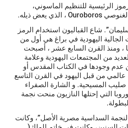
رموز الرئيسية للتنظيم الماسوني،
لذي يعض ذيله.
يمان”. شاع القباليون استخدام الرمز
 الجالية اليهودية في براغ هي أول من
 ، ومنذ القرن السابع عشر ، أصبحت
ديد من المجتمعات اليهودية وعلامة
ن عدم وجودها في الكتاب المقدس أو
 عالمي من قبل اليهود في القرن التاسع
 صليب المسيحية. و الشارة الصفراء
أوروبا التي إحتلها النازيون منحت نجمة
لبطولة.
لنجمة السداسية مصرية الأصل”، وكانت
ات السنين، وكانت فى خاتم للملك(