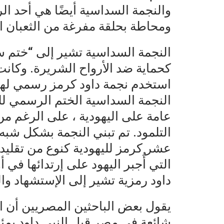
والنجمة السداسية أيضًا هي أحد ال
ومحاطة بحلقة مفرغة من الثعبان الغنوصي Ouroboros ، ا
النجمة السداسية تشير إلى “ختم سل
كحماية ضد الأرواح الشريرة. وكانت
استخدم نجمة داود كرمز رسمي لها
النجمة السداسية الختم الرسمي للع
عامة على اليهودية ، على الرغم م
التلمود. تم تبني النجمة بشكل شبه
عشر كرمز لليهودية كنوع من تقليد
التي أُجبر اليهود على إرتدائها في 
داود رمزية تشير إلى الإستشهاد وا
يقول بعض الباحثين المصريين أن ا
شائعة فى مصر قبل النبى داود بمئ