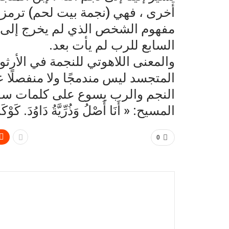
أخرى ، فهي (نجمة بيت لحم) ترمز إ
مفهوم الشخص الذي لم يخرج إلى ال
السابع للرب لم يأت بعد.
والمعنى اللاهوتي للنجمة في الأرث
المتجسد ليس مندمجًا ولا منفصلًا ع
النجم والرب يسوع على كلمات سفر 
المسيح: « أَنَا أَصْلُ وَذُرِّيَّةُ دَاوُدَ. كَوْكَبُ ا
0