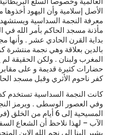
العالمية وخصوصا السلع البريطانية
الأصل إسلامية وأن اليهود أخذوها م
معرفة النجمة السداسية ويستشهدو
بداية القرن الحادي عشر . وأنها م
بالدين بعلاقة وهي نجمة منتشرة 
المغرب ولبنان . ولكن الحقيقة لم 
حضارات كثيرة قديمة و على مقابر 
كفر ناحوم الأثري وقبل مسجد الحاكم
كانت النجمة السداسية تستخدم كد
وفي العصور الوسطى . ويرمز النج
المسيحية إلى 6 أيام من
الآب – لهذا نلاحظ أن الشعاع ال
يشير إلينا إلى نجم الله الإبن الم