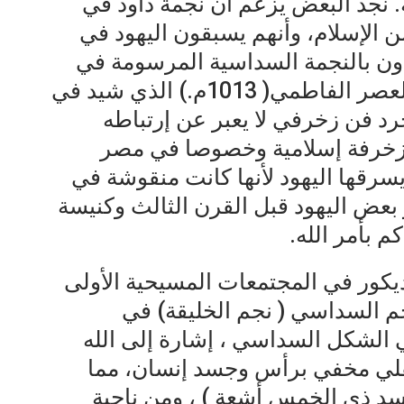
. نجد البعض يزعم أن نجمة داود في
ن الإسلام، وأنهم يسبقون اليهود في
ن بالنجمة السداسية المرسومة في
مأذنة مسجد الحاكم بأمر الله في العصر الفاطمي( 1013م.) الذي شيد في
جرد فن زخرفي لا يعبر عن إرتباطه
كزخرفة إسلامية وخصوصا في مصر
يسرقها اليهود لأنها كانت منقوشة في
بعض اليهود قبل القرن الثالث وكنيسة
 بأمر الله.
يكور في المجتمعات المسيحية الأولى
م السداسي ( نجم الخليقة) في
 الخلق (في الشكل السداسي ، إشارة إلى الله
سفلي مخفي برأس وجسد إنسان، مما
تجسد ذي الخمس أشعة ) ، ومن ناحية