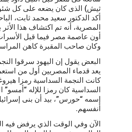
ثيش) الذى كان يضعه على كل شئون 
أكد الدكتور سعيد محمد ثابت، البا
المصرية، أنه تم اكتشاف هذا الأثر ب
أون عاصمة مصر فيما قبل الأسرا
وكان صاحب المقبرة كاهن المراسم ب
البعض يقول إن اليهود سرقوا النج
يعد قدماء المصريين أول من استعمل
كانت النجمة السداسية رمزا هيروغلي
السداسية كان رمزا للإله “أمسو” ا
إسمه “حورس”، بيد أن بنى إسرائيل 
أنفسهم.
الآن وفي الوقت الذي يرفض فيه ال