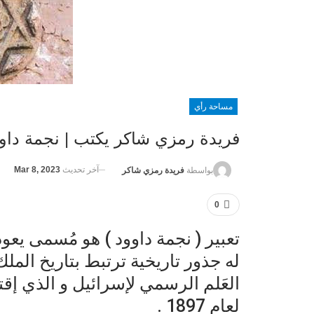
مساحة رأي
فريدة رمزي شاكر يكتب | نجمة داود في
آخر تحديث
Mar 8, 2023
بواسطة
فريدة رمزي شاكر
0
تعبير ( نجمة داوود ) هو مُسمى يعو
له جذور تاريخية ترتبط بتاريخ الم
العَلم الرسمي لإسرائيل و الذي إق
لعام 1897 .