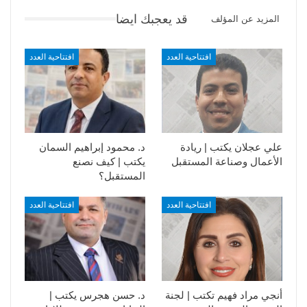
قد يعجبك ايضا
المزيد عن المؤلف
افتتاحية العدد
افتتاحية العدد
علي عجلان يكتب | ريادة
د. محمود إبراهيم السمان
الأعمال وصناعة المستقبل
يكتب | كيف نصنع
المستقبل؟
افتتاحية العدد
افتتاحية العدد
أنجي مراد فهيم تكتب | لجنة
د. حسن هجرس يكتب |