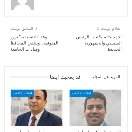
القادم بوست
السابق بوست
احمد حاتم يكتب | الرئيس
وفد “التنسيقية” يزور
السيسي والجمهورية
المنوفية.. ويلتقي المحافظ
الجديدة
وقيادات الجامعة
قد يعجبك ايضا
المزيد عن المؤلف
افتتاحية العدد
افتتاحية العدد