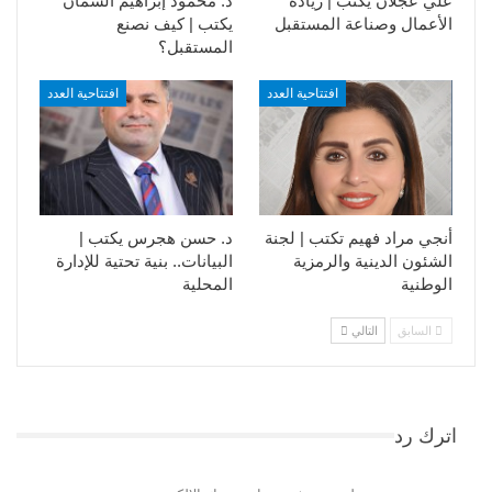
علي عجلان يكتب | ريادة
د. محمود إبراهيم السمان
الأعمال وصناعة المستقبل
يكتب | كيف نصنع
المستقبل؟
افتتاحية العدد
افتتاحية العدد
أنجي مراد فهيم تكتب | لجنة
د. حسن هجرس يكتب |
الشئون الدينية والرمزية
البيانات.. بنية تحتية للإدارة
الوطنية
المحلية
السابق
التالي
اترك رد