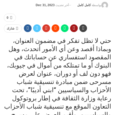
آخر تحديث
Dec 31, 2023
بواسطة
كامل كامل
0
شارك
حتي لا تظل تفكر في مضمون العنوان،
وبماذا أقصد وعن أي الأمور أتحدث، وهل
المقصود استفساري عن حساباتك في
البنوك أو ما تمتلكه من أموال في جيوبك،
فهو دون لف أو دوران، عنوان لعرض
مسرحى ضمن مبادرة تنسيقية شباب
الأحزاب والسياسيين “ابني أديبًا”، تحت
رعاية وزارة الثقافة في إطار بروتوكول
التعاون الموقع مع تنسيقية شباب الأحزاب
والسياسيين، وأقيم العرض على مسرح