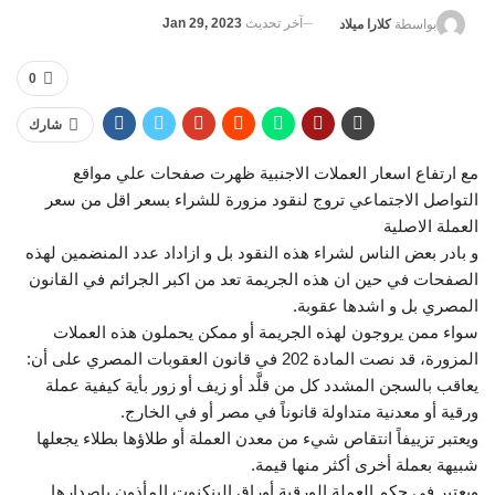
آخر تحديث
Jan 29, 2023
بواسطة
كلارا ميلاد
0
شارك
مع ارتفاع اسعار العملات الاجنبية ظهرت صفحات علي مواقع
التواصل الاجتماعي تروج لنقود مزورة للشراء بسعر اقل من سعر
العملة الاصلية
و بادر بعض الناس لشراء هذه النقود بل و ازاداد عدد المنضمين لهذه
الصفحات في حين ان هذه الجريمة تعد من اكبر الجرائم في القانون
المصري بل و اشدها عقوبة.
سواء ممن يروجون لهذه الجريمة أو ممكن يحملون هذه العملات
المزورة، قد نصت المادة 202 في قانون العقوبات المصري على أن:
يعاقب بالسجن المشدد كل من قلَّد أو زيف أو زور بأية كيفية عملة
ورقية أو معدنية متداولة قانوناً في مصر أو في الخارج.
ويعتبر تزييفاً انتقاص شيء من معدن العملة أو طلاؤها بطلاء يجعلها
شبيهة بعملة أخرى أكثر منها قيمة.
ويعتبر في حكم العملة الورقية أوراق البنكنوت المأذون بإصدارها