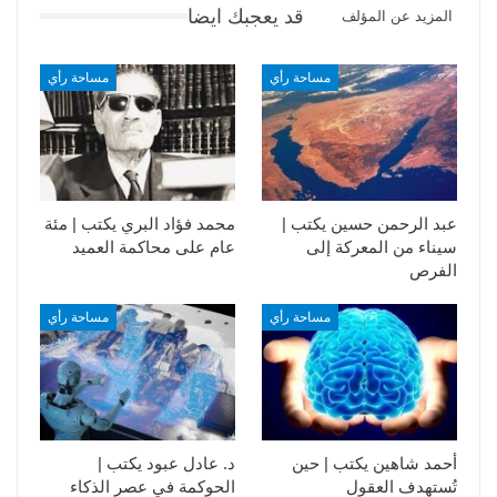
قد يعجبك ايضا
المزيد عن المؤلف
مساحة رأي
مساحة رأي
عبد الرحمن حسين يكتب |
محمد فؤاد البري يكتب | مئة
سيناء من المعركة إلى
عام على محاكمة العميد
الفرص
مساحة رأي
مساحة رأي
أحمد شاهين يكتب | حين
د. عادل عبود يكتب |
تُستهدف العقول
الحوكمة في عصر الذكاء