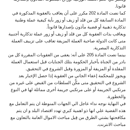
قانونا.
كما نصت المادة 202 مكرر على أن يعاقب بالعقوبة المذكورة في
المادة السابقة كل من قلد أو زيف أو زور بأية كيفية عملة وطنية
تذكارية ذهبية أو فضية مأذون بإصدارها قانوناً.
ويعاقب بذات العقوبة كل من قلد أو زيف أو زور عملة تذكارية أجنبية
متى كانت الدولة صاحبة العملة المزيفة تعاقب على تزييف العملة
التذكارية المصرية.
بينما نصت المادة 205 على أنه: يعفى من العقوبات المقررة كل من
بادر من الجناة بأخبار الحكومة بتلك الجنايات قبل استعمال العملة
المقلدة أو المزيفة أو المزورة وقبل الشروع في التحقيق.
ويجوز للمحكمة إعفاء الجاني من العقوبة إذا حصل الإخبار بعد
الشروع في التحقيق متى مكَّن السلطات من القبض على غيره من
مرتكبي الجريمة أو على مرتكبي جريمة أخرى مماثلة لها في النوع
والخطورة.
في النهاية نوجه نداء عاجل الي الجهات المنوطة ان يتم التعامل مع
هذه القضية علي انها ذو اهمية كبري تهدد اقتصاد البلد و ان يتم
مكافحتها بشتي الطرق من قِبل مباحث الاموال العامة بالتعاون مع
مباحث الانترنت.