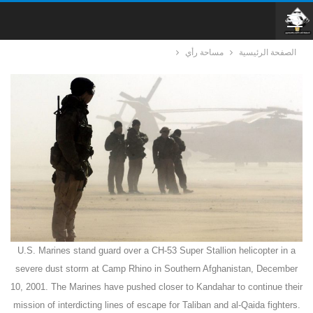
الصفحة الرئيسية
مساحة رأي
U.S. Marines stand guard over a CH-53 Super Stallion helicopter in a
severe dust storm at Camp Rhino in Southern Afghanistan, December
10, 2001. The Marines have pushed closer to Kandahar to continue their
mission of interdicting lines of escape for Taliban and al-Qaida fighters.