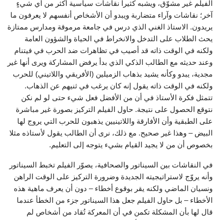
الفيلم غير مشوّق، ويشبه كثيرا نقاشات سياسية أكثر من أي شيءٍ
آخر؛ نقاشات وآراء متضاربة ويبدو أن الأشخاص أنفسهم لا يعرفون ما
يريدون. الاستاذ الغني الذي درس في جامعة مرموقة ومدارس ممتازة
يحث الطلاب على التدخل والانخراط في الحياة والشؤون العامة
ولكنه في الوقت ذاته قد أصيب في تظاهرات ضد الحرب في فيتنام
وعند حديثه مع الطالب الذكي الذي بدأ يرفض المشاركة ويرى أنها غير
مجدية، يبدو وكأنه يشيد بذهاب الزميلين (الأفريقي واللاتيني) للحرب
ولكنه في الوقت ذاته يقول إنه كان يرغب في ثنيهم عن الذهاب.
تتمثل فكرة الأستاذ في أن من الأفضل فعل شيء حتى لو لم نكن
نتوقع الحصول على نتيجة. حاول الفيلم التركيز بصورة غير مباشرة
على الطبقية وأن الأفارقة واللاتينيين يذهبون للحرب التي يروج لها
البيض – وهذا غير صحيح. مع ذلك، نرى أن الطالب يقول لأستاذه مثلا
بخصوص أن من لا يجيد القيام بشيء يتوجه إلى التعليم.
في النقاشات بين السيناتور والصحافية، يصوّر الفيلم تخبط السيناتور
وأنه يروّج لاستراتيجيته الجديدة وضرورة التركيز على الوقت الراهن
ونسيان الماضي ولكنه يقر بوقوع أخطاء – دون أن يعرف ماهية هذه
الأخطاء – بل حاول الفيلم جعل هذا السيناتور جزء من الخطأ عندما
قال لها بأن المشكلة تكمن في أن المعركة تُقاد من أشخاص لم