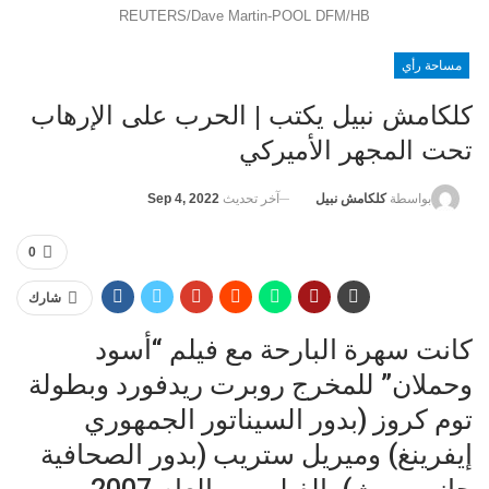
REUTERS/Dave Martin-POOL DFM/HB
مساحة رأي
كلكامش نبيل يكتب | الحرب على الإرهاب
تحت المجهر الأميركي
آخر تحديث
Sep 4, 2022
بواسطة
كلكامش نبيل
0
شارك
كانت سهرة البارحة مع فيلم “أسود
وحملان” للمخرج روبرت ريدفورد وبطولة
توم كروز (بدور السيناتور الجمهوري
إيفرينغ) وميريل ستريب (بدور الصحافية