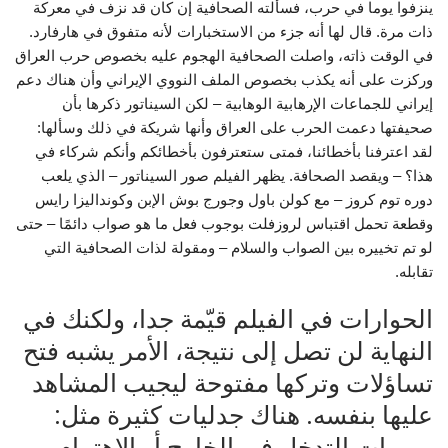
ينزفوا يوما في حرب، فسألته الصحافية إن كان قد نزف في معركة
ذات مرة. قال لها أنه جزء من الاستخبارات لأنه متفوق في هارفارد.
في الوقت ذاته، واصلت الصحافية الهجوم عليه بخصوص حرب العراق
وركزت على أنه يكذب بخصوص الملف النووي الإيراني وأن هناك دعم
إيراني للجماعات الإرهابية الوهابية – لكن السيناتور ذكرها بأن
صحيفتها دعمت الحرب على العراق وأنها شريكة في ذلك وسألها:
لقد اعترفنا بأخطائنا، فمتى ستعترفون بأخطائكم وأنكم شركاء في
هذا؟ – ويقصد الصحافة. يظهر الفيلم صور السيناتور – الذي يلعب
دوره توم كروز – مع كولن باول وجورج بوش الإبن وكونداليزا رايس
وقطعة تحمل اقتباس لروزفلت بوجوب فعل ما هو صواب دائمًا – حتى
لو تم تخييره بين الصواب والسلام – ومقولة لذات الصحافية التي
تقابله.
الحوارات في الفيلم قيّمة جدا، ولكنك في
النهاية لن تصل إلى نتيجة، الأمر يشبه فتح
تساؤلات وتركها مفتوحة ليجيب المشاهد
عليها بنفسه. هناك جدليات كثيرة مثل:
مبررات التدخل في الخارج أو الاهتمام