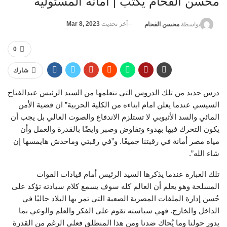
محسن الفحام يكتب | أمانة المسئولية
آخر تحديث
Mar 8, 2023
بواسطة
محسن الفحام
0
شارك
درس جديد من تلك الدروس التي نتعلمها من السيد الرئيس عبدالفتاح
السيسي عندما يعلن امام ابناءه من الكلية الحربية” ان قضية الأمن
المائي والسد الأثيوبي لا تستلزم الاندفاع والصوت العالي بل يجب أن
يكون التحرك فيها بهدوء وتفاوض وصبر وايضًا بالقدرة والعمل وأن
مياه مصر أمانة في رقبتنا جميعًا. و”في رقبتي وماحدش هايمسها إن
شاء الله”.
تلك العبارة عندما يذكرها السيد الرئيس أمام قيادات القوات
المسلحة وهو يعلم أن العالم كله سوف يسمع كلام سيادته تؤكد على
حُسن إدارة الملفات المصرية الصعبة التي تمر بها البلاد حاليًا في
الداخل والخارج. فهي سياسته تقوم على الفكر والعلم والوعي بما
يدور حولنا وما يُحاك ضدنا ومن هذا المنطلق فعلى الرغم من القدرة