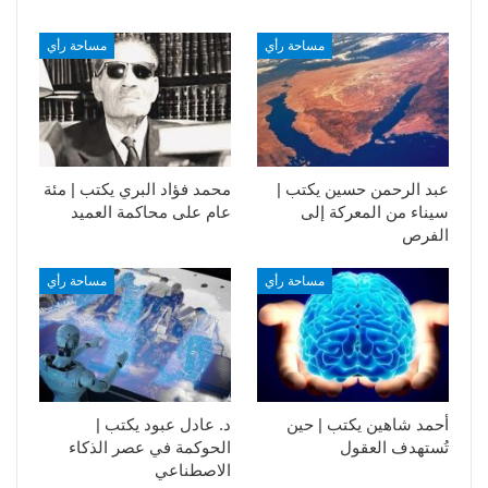
مساحة رأي
مساحة رأي
عبد الرحمن حسين يكتب |
محمد فؤاد البري يكتب | مئة
سيناء من المعركة إلى
عام على محاكمة العميد
الفرص
مساحة رأي
مساحة رأي
أحمد شاهين يكتب | حين
د. عادل عبود يكتب |
تُستهدف العقول
الحوكمة في عصر الذكاء
الاصطناعي