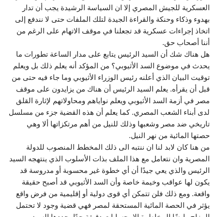
العسكرية للجيش المصري إلا ان السياسة الرشيدة يجب أن تدار
بهدوء وذكاء وحنكة والقراءة الجيدة لتلك الملفات حتى لا نندفع إلى
اتخاذ إجراءات عسكرية قد تجعلنا في موقف الاتهام على الرغم من
أننا أصحاب حق.
هل هناك شك أن السيد الرئيس يتابع على مدار الساعة تطورات ما
يحدث في موضوع السد الأثيوبي؟ من المؤكد أنه يعلم ذلك بل ويعلم
توقيت البيان الذي أعلنه رئيس الوزراء الأثيوبي وما جاء فيه حتى من
قبل أن يقرأه. يعلم السيد الرئيس أن هناك من يزايدون على موقف
مصر في أزمة السد الأثيوبي ويعلم نواياهم ومحاولاتهم لإثارة القلق
لدى أبناء الشعب المصري. كما يعلم أن هذه القضية جزء من مسلسل
تاريخي ضد مصر وشعبها وذلك للنيل من أهم مرتكزاتها ألا وهي
حصتها المائية من نهر النيل.
من هنا كان لابد لنا ان ننتبه الى ذلك المخطط المنصوب للدولة
المصرية وان نتعامل مع هذا الملف بذات الأسلوب الذي ينتهجه السيد
الرئيس والذي يعي جيدًا أن أي خطوة غير محسوبة أو مدروسة قد
يكون لها عواقب وخيمة خاصة وأن السد الأثيوبي قد أصبح حقيقة
واقعة. ومع ذلك فلن تتمكن أي قوى دولية أو إقليمية من فرض واقع
يؤثر في الحصة المائية المستحقة لمصر فهي قضية وجود لا تحتمل
المزاح وايضًا المخاطرة إلا بحسابات دقيقة جدًا يحددها السيد