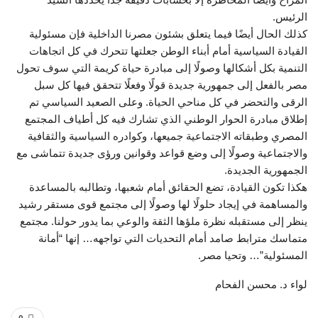
الرئيس.
كذلك الحال أيضًا فيما يتعلق بشئون مصرنا الداخلية فإن مسئولية
القيادة السياسية أمام أبناء الوطن جعلتها تتحرك في كل اتجاهات
التنمية بكل أشكالها وصولًا إلى مبادرة حياة كريمة التي سوف تحول
مصر بالفعل إلى جمهورية جديدة قولًا وفعلًا تتحقق فيها كل سبل
الرقى والتحضر في كل مناحي الحياة. وعلى الصعيد السياسي تم
إطلاق مبادرة الحوار الوطني الذي تشارك فيه كل أطياف المجتمع
المصري وطبقاته الاجتماعية جميعها، وكوادره السياسية والثقافية
والاجتماعية وصولًا إلى وضع قواعد وقوانين ورؤى جديدة تتماشى مع
الجمهورية الجديدة.
هكذا تكون القيادة، تضع الحقائق أمام شعبها، وتطالبه بالمساعدة
والمساهمة في إيجاد حلولًا لها وصولًا إلى مجتمع قوى مستقر رشيد
ينظر إلى مستقبله نظرة ملؤها الثقة والوعي بما يدور حولنا. مجتمع
متماسك مترابط صامد أمام التحديات التي تواجهه… إنها “أمانة
المسئولية”… وتحيا مصر.
لواء د. محسن الفحام