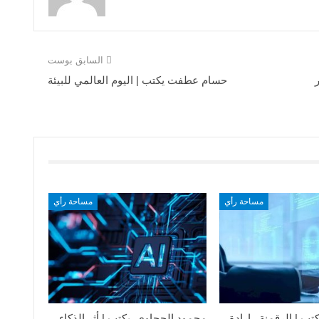
السابق بوست
حسام عطفت يكتب | اليوم العالمي للبيئة
مساحة رأي
مساحة رأي
تب | الرقمنة.. إرادة
محمود الحجاوي يكتب | أثر الذكاء