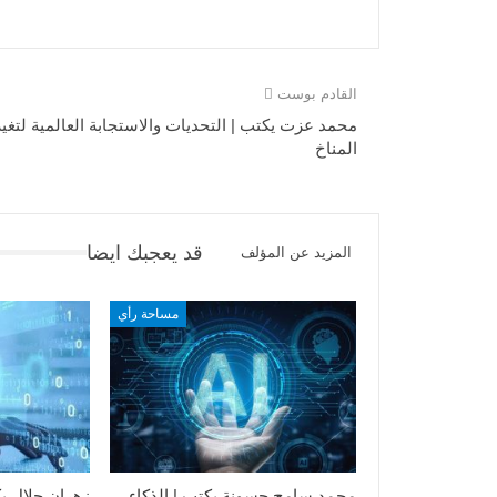
القادم بوست
محمد عزت يكتب | التحديات والاستجابة العالمية لتغير
المناخ
قد يعجبك ايضا
المزيد عن المؤلف
مساحة رأي
محمد سامح حسونة يكتب | الذكاء
زهران جلال يك