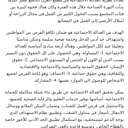
بدأت الثورة الصناعية خلال هذه الفترة وكان هناك فجوة كبيرة بين
فئات المجتمع بسبب التحول الكبير من العمل في مجال الزراعة أو
امتلاك الأرضي إلى العمل في المصانع.
الهدف من العدالة الاجتماعية هو ضمان تكافؤ الفرص بين المواطنين
واستهداف حد أدني للدخل وخدمة صحية سليمة وسكن مناسبًا
وتعليمًا جيد لكل المواطنين. وهناك أربعة مبادئ أساسية للعدالة
الاجتماعية: 1- المساواة، وهي الحصول على كل الحقوق دون التمييز
بسبب الدين أو اللون أو الجنس أو المستوي الاجتماعي. 2- حقوق
الإنسان: الحقوق المدنية والسياسية والاجتماعية والاقتصادية
والثقافية، وهي حقوق جماعية. 3- الانصاف: وهو إتاحة الفرص لجميع
الاشخاص للوصول الي الموارد نفسها. 4- المشاركة.
يمكن تحقيق العدالة الاجتماعية عن طريق بناء شبكة متكاملة للحماية
الاجتماعية، أساسها توفير خدمات التعليم والرعاية الصحية للجميع،
والاستثمار في فرص العمل للشباب، وضمان السكن الملائم ووسائل
الانتقال بأسعار في متناول الشعب، وتطبيق نظام الاستهداف الذي
يوجه الدعم لمستحقيه، مع استكمال تطبيق الحد الأدنى للأجور خاصة
بالقطاع الخاص، وتوسيع قاعدة دافعي الضرائب.