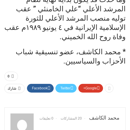
المرشد الأعلي “علي الخامنئي ” عقب
توليه منصب المرشد الأعلي للثورة
الإسلامية الإيرانية في ٤ يونيو ١٩٨٩م عقب
وفاة روح الله الخميني.
* محمد الكاشف، عضو تنسيقية شباب
الأحزاب والسياسيين.
0
Facebook
Twitter
Google+
شارك
محمد الكاشف
20 المشاركات
0 تعليقات