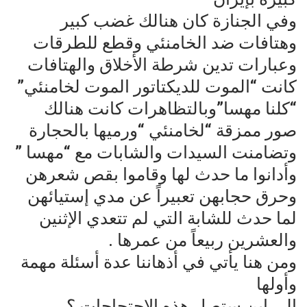
وفي الجنازة كان هنالك غضب كبير
وهتافات ضد الخامنئي وقطع للطرقات
وعبارات تدين شرطة الأخلاق والهتافات
كانت “الموت للديكتاتور الموت لخامنئي”
“كلنا مهسا”وبالتظاهرات كانت هنالك
صور ممزقة “لخامنئي “ورميها بالحجارة
وتضامنت السيدات والشابات مع “مهسا ”
وأدانوا ما حدث لها وقاموا بقص شعرهن
وحرق حجابهن تعبيراً عن مدي إستيائهن
لما حدث للشابة التي لم تتعدي الإثنين
والعشرين ربيعاً من عمرها .
ومن هنا يأتي في أذهاننا عدة أسئلة مهمة
وأولها
إلي اين ستصل هذه الإحتجاجات ؟