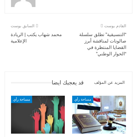
القادم بوست
السابق بوست
“التنسيقية” تطلق سلسلة
محمد شهاب يكتب | الريادة
صالونات لمناقشة أبرز
الإعلامية
القضايا المنتظرة في
“الحوار الوطني”
قد يعجبك ايضا
المزيد عن المؤلف
مساحة رأي
مساحة رأي