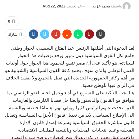
آخر تحديث
Aug 22, 2022
بواسطة
محمد عزت
0
شارك
تُعد الدعوة التي أطلقها الرئيس عبد الفتاح السيسي، لحوار وطني
جامع لكل القوى السياسية دون تمييز ورفع توصيات هذا الحوار
لسيادته، هو تأكيد على أن مصر تتسع للجميع. هذا الحوار حول أوليات
العمل الوطني والذي سوف يجمع كافة القوى السياسية والشبابية هو
من أهم ركائز الجمهورية الجديدة التي تقبل بالجميع ولا يفسد الخلاف
في الرأي فيها للوطن قضية.
هنا يجب التأكيد على التسريع في أداء وعمل لجنة العفو الرئاسي بما
يتوافق مع القانون والدستور وأيضا حل قضايا الغارمين والغارمات
الذين تحدث عنهم الرئيس كثيرا ويولي لهم اهتمامًا خاصة، وبالنسبة
الى الإصلاح السياسي لابد من تعديل قانون الأحزاب السياسية وتعديل
قانون مباشرة الحقوق السياسية وسرعة إصدار قانون الإدارة
المحلية وعقد انتخابات المحليات وبالنسبة للملفات الاقتصادية
والاجتماعية، يجب أن يكون هناك نهج اقتصادي واضح سواء اقتصاد