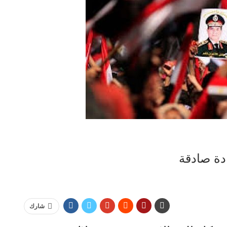
دة صادقة
شارك