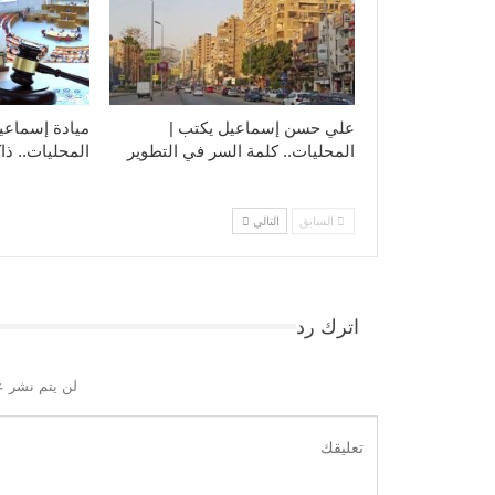
علي حسن إسماعيل يكتب |
ميادة إسماعي
المحليات.. كلمة السر في التطوير​
المحليات.. ذاك
السابق
التالي
اترك رد
لن يتم نشر ع