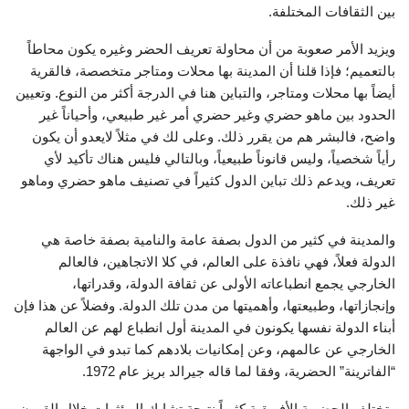
بين الثقافات المختلفة.
ويزيد الأمر صعوبة من أن محاولة تعريف الحضر وغيره يكون محاطاً
بالتعميم؛ فإذا قلنا أن المدينة بها محلات ومتاجر متخصصة، فالقرية
أيضاً بها محلات ومتاجر، والتباين هنا في الدرجة أكثر من النوع. وتعيين
الحدود بين ماهو حضري وغير حضري أمر غير طبيعي، وأحياناً غير
واضح، فالبشر هم من يقرر ذلك. وعلى لك في مثلاً لايعدو أن يكون
رأياً شخصياً، وليس قانوناً طبيعياً، وبالتالي فليس هناك تأكيد لأي
تعريف، ويدعم ذلك تباين الدول كثيراً في تصنيف ماهو حضري وماهو
غير ذلك.
والمدينة في كثير من الدول بصفة عامة والنامية بصفة خاصة هي
الدولة فعلاً، فهي نافذة على العالم، في كلا الاتجاهين، فالعالم
الخارجي يجمع انطباعاته الأولى عن ثقافة الدولة، وقدراتها،
وإنجازاتها، وطبيعتها، وأهميتها من مدن تلك الدولة. وفضلاً عن هذا فإن
أبناء الدولة نفسها يكونون في المدينة أول انطباع لهم عن العالم
الخارجي عن عالمهم، وعن إمكانيات بلادهم كما تبدو في الواجهة
“الفاترينة” الحضرية، وفقا لما قاله جيرالد بريز عام 1972.
وتختلف الحضرية الأفريقية كثيراً نتيجة تشابك المؤثرات خلال القرون