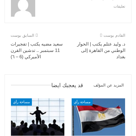
تعليقات
القادم بوست
السابق بوست
د. وليد عتلم يكتب | الحوار
سعيد مضيه يكتب | تفجيرات
الوطني من القاهرة إلى
11 سبتمبر .. تدشين القرن
بغداد
الأميركي (6 – ٦)
قد يعجبك ايضا
المزيد عن المؤلف
مساحة رأي
مساحة رأي