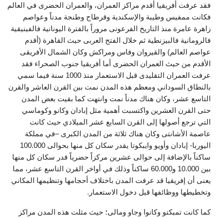
فقد عرفت أفريقيا أقدم مراكز العمران، والعمران الحضرى في العالم
فكانت ممفيس وطيبة والإسكندية وقرطاج وطنجة مدناً وعواصم
زاهرة عامرة منذ التاريخ الفرعونى مروراً بالفترة اليونانية فالفينيقية
فالرومانية فالبيزنطية ثم خلال الفتح العربى حيث القاهرة (أقدم
عواصم العالم) والقيروان وفاس ومراكش وكان الشمال الأفريقى
الأقدم من حيث العمران الحضرى أما أفريقيا جنوب الصحراء فقد
عرفت العمران التقليدى قبل الاستعمار منذ 1000 سنة فيما سمي
بالنطاق السوداني ومعظم هذه المدن نمت بين القرن العاشر والقرن
التاسع عشر، وكان هناك مدناً نمت وانتهت كما بقيت بعض المدن
حتى القرن العشرين واكتسبت أهمية مثل إبادان وكانو وكوماسي
التي ترجع أصولها إلى القرن السابع عشر الميلادي حيث كانت
عاصمة الأشانتى وكان هناك ثلاثة من المدن الكبرى –في مملكة
اليوربا- إبادان وأويو وايبكوتا يقدر سكان كل منها بحوالى 100.000
ساكناً بالإضافة إلى حوالى عشرين مركزاً حضرياً قدر سكان كل منها
بين 10.000 و60.000 ساكناً وذلك في أواخر القرن التاسع عشر، مما
يعنى أن إفريقيا قد عرفت المدن باختلاف أحجامها وتنظيمها المكاني
وتخطيطها ووظائفها قبل دخول الاستعمار.
كما كانت تمبكتو وكانوا وجاو ومالى؛ حيث مثلت هذه المدن مراكز