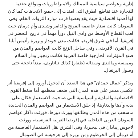
إدارية وعواصم سياسية للممالك والامبراطوريات ومواقع عقدية
للتجارة عند تقاطع الطرق التى امتدت إلى جميع الاتجاهات كما كان
لها أهمية اقتصادية حيث يقع بعضها قرب موارد الثروات الخام، وفي
السودان كانت سنار عاصمة الفونج والدامر وشندى وأم درمان حيث
لعب القطاع الأوسط من وادى النيل دوراً مهماً في تاريخ التحضر في
إفريقيا. أما في شرق إفريقيا فكانت مدن جوندار وبربرة وأديس أبابا
في القرن الأفريقى، وفي ساحل الزنج كانت العواصم والمدن من
صنع المؤثرات الخارجية خاصة العربية فكانت زنجبار ودار السلام
وممبسة ومالندى وسفاله (ظفار) كذلك تناناريف، مدناً ناجحة حتى
وصول البرتغال.
ويذكر “جمال حمدان” في هذا الصدد أن لدخول أوروبا إلى إفريقيا أثر
عكسى مدمر على هذه المدن التى ضعف معظمها أما ضغط القوى
الاقتصادية والمادية والسياسية التى صاحبت الاستعمار فكان على
يديه وأدها واندثارها، إذ خلق الاستعمار من العواصم والمدن الجديدة
ماسحب من هذه المدن وظائفها وورث دورها، فورثت داكار عواصم
السودان الغربى الداخلية في إفريقيا الغربية الفرنسية، وورثت
لاجوس إيبادان في نيجيريا، وفي الشرق نقل الاستعمار العاصمة من
أم درمان إلى الخرطوم ومن بربره إلى هرجيسه في الصومال