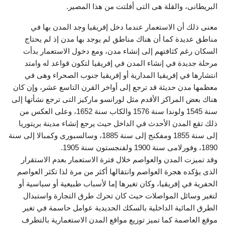
البريطانى، والقلة هى التى أفلتت من هذا المصير.
معنى ذلك أن الاستعمار عندما دخل إفريقيا وجد المدن بها في
مناطق عديدة كما أن هناك مناطق لم يوجد بها مدن إذ لم يحتاج
السكان رغم كثافتهم إلى إنشاء مدن، ومع دخول الاستعمار بدأت
مرحلة جديدة في إنشاء المدن في إفريقيا لتكون قواعد له وامتد
انتشارها في إفريقيا المدارية أو إفريقيا جنوب الصحراء وهى في
معظمها مدن حديثة قد ترجع إلى أواخر القرن التاسع عشر، وإن كان
هناك بعض المراكز الأقدم مثل لورانسو ماركيز التى ترجع نشأتها إلى
سنة 1545 ولوندا سنة 1576 والكاب سنة 1652، وعلى العكس من
ذلك تقع المدن الأحدث في الداخل حيث يرجع إنشاء مدينة بريتوريا
إلى سنة 1855 ومفكنج إلى سنة 1885، وسالسبورى وكمبالا إلى سنة
1890، وفورلامى سنة 1900 ولفنجستون سنة 1905.
وقد تميزت المدن والعواصم خلال فترة الاستعمار بعدم الاستقرار
الذى يؤكده هجرة العواصم وانتقالها أكثر من مرة لذا تكثر العواصم
الحفرية في إفريقيا، وكان تغيرها إما لأسباب طبيعية أو سياسية أو
لتغير وسائل المواصلات حيث كان تحرك طرق التجارة واستبدال
الطرق المائية الداخلية بالسكك الحديدية عوامل حاسمة في تغير
موقع العاصمة كما تميز توزيع مواقع المدن الاستعمارية بالتطرف