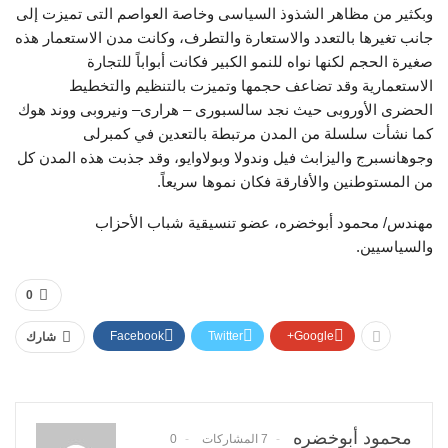
وبكثير من مظاهر الشذوذ السياسى وخاصة العواصم التى تميزت إلى
جانب تغيرها بالتعدد والاستعارة والتطرف، وكانت مدن الاستعمار هذه
صغيرة الحجم لكنها نواه للنمو الكبير فكانت أبواباً للتجارة
الاستعمارية وقد تضاعف حجمها وتميزت بالتنظيم والتخطيط
الحضرى الأوروبى حيث نجد سالسبورى – هرارى– ونيروبى ووند هوك
كما نشأت سلسلة من المدن مرتبطة بالتعدين في كمبرلى
وجوهانسبرج واليزابث فيل وندولا وبولاوايو، وقد جذبت هذه المدن كل
من المستوطنين والأفارقة فكان نموها سريعاً.
مهندس/ محمود أبوخضره، عضو تنسيقية شباب الأحزاب
والسياسيين.
0
Facebook
Twitter
Google+
شارك
محمود أبوخضره
7 المشاركات
0