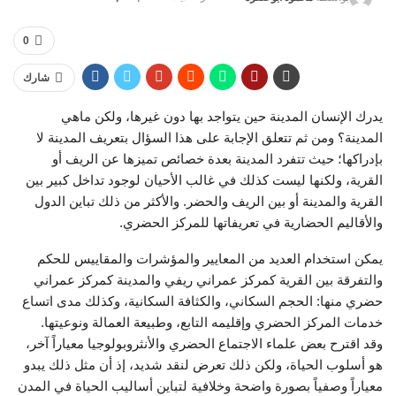
0
شارك
يدرك الإنسان المدينة حين يتواجد بها دون غيرها، ولكن ماهي
المدينة؟ ومن ثم تتعلق الإجابة على هذا السؤال بتعريف المدينة لا
بإدراكها؛ حيث تتفرد المدينة بعدة خصائص تميزها عن الريف أو
القرية، ولكنها ليست كذلك في غالب الأحيان لوجود تداخل كبير بين
القرية والمدينة أو بين الريف والحضر. والأكثر من ذلك تباين الدول
والأقاليم الحضارية في تعريفاتها للمركز الحضري.
يمكن استخدام العديد من المعايير والمؤشرات والمقاييس للحكم
والتفرقة بين القرية كمركز عمراني ريفي والمدينة كمركز عمراني
حضري منها: الحجم السكاني، والكثافة السكانية، وكذلك مدى اتساع
خدمات المركز الحضري وإقليمه التابع، وطبيعة العمالة ونوعيتها.
وقد اقترح بعض علماء الاجتماع الحضري والأنثروبولوجيا معياراً آخر،
هو أسلوب الحياة، ولكن ذلك تعرض لنقد شديد، إذ أن مثل ذلك يبدو
معياراً وصفياً بصورة واضحة وخلافية لتباين أساليب الحياة في المدن