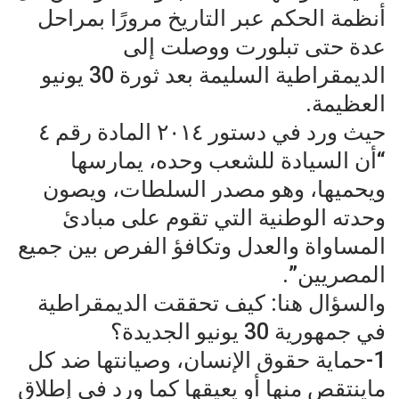
أنظمة الحكم عبر التاريخ مرورًا بمراحل
عدة حتى تبلورت ووصلت إلى
الديمقراطية السليمة بعد ثورة 30 يونيو
العظيمة.
حيث ورد في دستور ٢٠١٤ المادة رقم ٤
“أن السيادة للشعب وحده، يمارسها
ويحميها، وهو مصدر السلطات، ويصون
وحدته الوطنية التي تقوم على مبادئ
المساواة والعدل وتكافؤ الفرص بين جميع
المصريين”.
والسؤال هنا: كيف تحققت الديمقراطية
في جمهورية 30 يونيو الجديدة؟
1-حماية حقوق الإنسان، وصيانتها ضد كل
ماينتقص منها أو يعيقها كما ورد في إطلاق