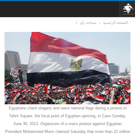
الصفحة الرئيسية
مساحة رأي
Egyptians chant slogans and wave national flags during a protest in
Tahrir Square, the focal point of Egyptian uprising, in Cairo Sunday,
June 30, 2013. Organizers of a mass protest against Egyptian
President Mohammed Morsi claimed Saturday that more than 22 million