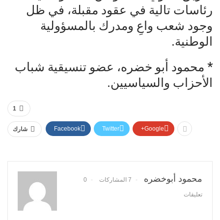
رئاسات تالية في عقود مقبلة، في ظل
وجود شعب واعِ ومدرك بالمسؤولية
الوطنية.
* محمود أبو خضره، عضو تنسيقية شباب
الأحزاب والسياسيين.
1
Facebook
Twitter
Google+
شارك
محمود أبوخضره
7 المشاركات
0
تعليقات