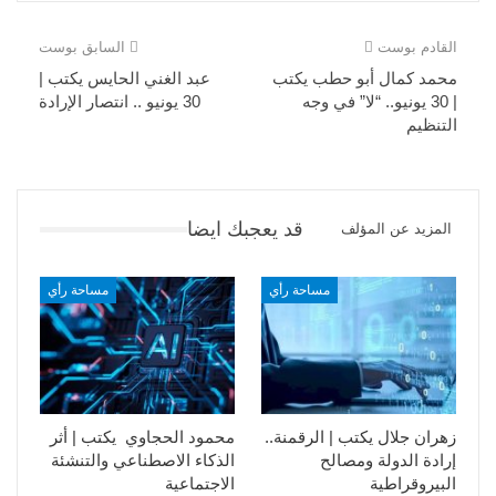
القادم بوست
السابق بوست
محمد كمال أبو حطب يكتب
عبد الغني الحايس يكتب |
| 30 يونيو.. “لا” في وجه
30 يونيو .. انتصار الإرادة
التنظيم
قد يعجبك ايضا
المزيد عن المؤلف
مساحة رأي
مساحة رأي
زهران جلال يكتب | الرقمنة..
محمود الحجاوي يكتب | أثر
إرادة الدولة ومصالح
الذكاء الاصطناعي والتنشئة
البيروقراطية
الاجتماعية