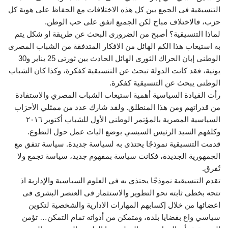
التنسيقية فى الجمع بين كل هذه الاختلافات مع الحفاظ على هوية كل
حزب، فالاختلاف مباح لكن الجميع اتفق على حب الوطن.
لماذا التنسيقية؟ أصبح من الضرورى البحث عن طريقة او شكل يتم
به استيعاب هذا الكم الهائل من الافكار المتدفقة من الشباب المصرى
الوطنى إبان الحراك الثورى الهائل الحادث بين ثورتى 25 يناير و30
يونية، فقد كانت الدولة تبحث عن التنسيقية كفكرة، وكذا كان الشباب
الوطنى يبحث عن التنسيقية كفكرة.
رأت القيادة السياسية أهمية استيعاب الشباب المصري والاستفادة
من قدراتهم ومن هذا المنطلق. ولقد شارك عدد من ممثلي الأحزاب
السياسية المصرية بالمؤتمر الوطني الأول للشباب أكتوبر ٢٠١٦
وكلفهم السيد الرئيس السيسي بوضع اليات عمل حول التطوع.
قدمت التنسيقية نموذجًا يحتذى به لسياسة جديدة. سياسة تتفق مع
الجمهورية الجديدة، فكانت سياسة بمفهوم جديد، سياسة تجمع ولا
تُفرق.
تقدم التنسيقية نموذجًا يحتذي به في العلوم السياسية والإدارية اذ
تتجه بخطى ثابته نحو التطوير والاستثمار فى العنصر البشرى فى
اعضائها من خلال إكسابهم المهارات الادارية والشخصية لتكوين
سياسي واع بقضايا بلده، ومتمكن من أدواته تمام التمكن… تؤمن