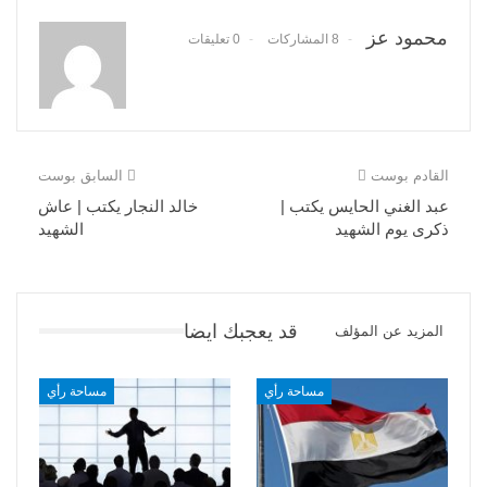
محمود عز
8 المشاركات
0 تعليقات
القادم بوست
السابق بوست
عبد الغني الحايس يكتب |
خالد النجار يكتب | عاش
ذكرى يوم الشهيد
الشهيد
قد يعجبك ايضا
المزيد عن المؤلف
مساحة رأي
مساحة رأي