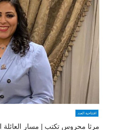
افتتاحية العدد
مرثا محروس تكتب | مسار العائلة ال