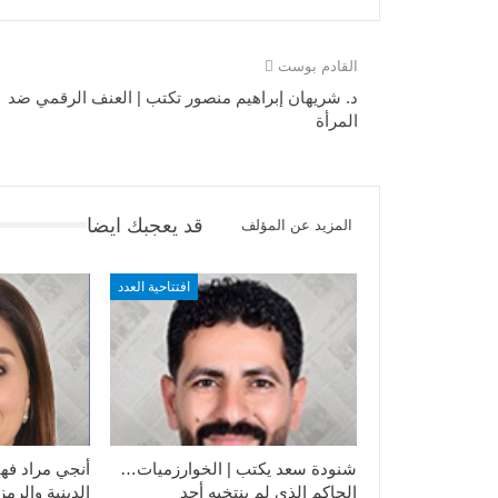
القادم بوست
د. شريهان إبراهيم منصور تكتب | العنف الرقمي ضد
المرأة
قد يعجبك ايضا
المزيد عن المؤلف
افتتاحية العدد
شنودة سعد يكتب | الخوارزميات…
أنجي مراد فهي
الحاكم الذي لم ينتخبه أحد
الدينية والرمز