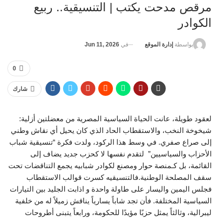
مرقص مدحت يكتب | التنسيقية.. ربيع
الكوادر
في
Jun 11, 2026
بواسطة
إدارة الموقع
0
شارك
لعقود طويلة، عانت الحياة السياسية المصرية من معضلتين أزلية:
شيخوخة النخب، والاستقطاب الحاد الذي كان يحيل أي نقاش وطني
إلى صراع صفري. في وسط هذا الركود، ولدت فكرة “تنسيقية شباب
الأحزاب والسياسيين” لتقدم نفسها لا كحزب جديد يضاف إلى
القائمة، بل كـمنصة حوار ومصنع لكوادر شبابيه يجمع التناقضات تحت
سقف المصلحة الوطنية.فالتنسيقيه كسرت قوالب الاستقطاب
فجلس اليمين واليسار على طاولة واحدة و اذابت الجليد بين التيارات
السياسية المختلفة. فأن تجد شاباً يسارياً يناقش زميلاً له من خلفية
ليبرالية، وثالثاً يمثل حزبًا مؤيدًا للحكومة، ورابعاً يتبنى أطروحات