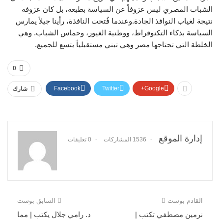
الشباب المصري ليس عزوفاً عن السياسة بطبعه، بل كان عزوفه
نتيجة لغياب النوافذ الجادة.وعندما فُتحت النافذة، رأينا جيلاً يمارس
السياسة بذكاء التكنوقراط، ووطنية الغيور، وحماس الشباب. وهي
الخلطة التي تحتاجها مصر وهي تبني مستقبلياً يتسع للجميع.
0
Facebook
Twitter
Google+
شارك
إدارة الموقع
1536 المشاركات
0 تعليقات
القادم بوست
السابق بوست
نرمين مصطفي تكتب |
د. رامي جلال يكتب | مما