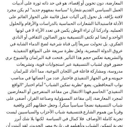
المعارضة، دون تخوين أو إقصاء، هو في حد ذاته ثورة على أدبيات
العمل السياسي القديم.شعارنا “سياسة بمفهوم جديد” لم يكن مجرد
لافتة برَّاقة، بل تحول إلى آليات عمل قائمة على الحوار القائم على
الأدلة فاستبدالنا الشعارات الحماسية بالدراسات والأرقام والحلول
العمليه. وادركنا أن ثراء الوطن يكمن في تعدد الآراء لا في لونها
الواحد.و ايضا لم تكتفِ التنسيقية بدور الصالون الثقافي أو النادي
الفكري، بل تحولت سريعاً إلى قناة شرعية لضخ الدماء الشابة في
عروق الدولة المصرية. ولعل نظرة سريعة على المواقع التنفيذية
والتشريعية تعكس حجم هذا التأثير .فتحت قبة البرلمان والشيوخ نري
حضور قوي لشباب التنسيقية عبر استجوابات قوية، وتشريعات
مدروسة، ومشاركة فاعلة في اللجان النوعية، مما أعاد للبرلمان
حيويته.و في الجهاز التنفيذي فاختيار عدد من أعضائها في مناصب
نواب المحافظين، يضع “نظرية تمكين الشباب” أمام اختبار “الواقع
التنفيذي” الحاسم.فهذا الانتقال من مقاعد المتفرجين أو المعارضين
لمجرد المعارضة، إلى مقاعد المسؤولية وصناعة القرار، أضفى على
شباب التنسيقية نضجاً سياسياً مبكراً، وجعل خطابهم أكثر واقعية
وقرباً من هموم الشارع.فتنسيقية شباب الأحزاب والسياسيين ليست
تجربة كاملة الأوصاف فلا كمال في السياسة لكنها بلا شك أبرز
تجربة لتمكين الشباب وتأهيلهم في تاريخ مصر الحديث. لقد أثبتت أن