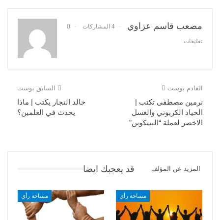
مصعب قاسم عزاوي
4 المشاركات
0
تعليقات
القادم بوست
السابق بوست
نرمين مصطفى تكتب |
خالد النجار يكتب | ماذا
الحياد الكربوني والغسل
يحدث في العلمين؟
الاخضر لعملة “البيتكوين”
قد يعجبك ايضا
المزيد عن المؤلف
مساحة رأي
مساحة رأي