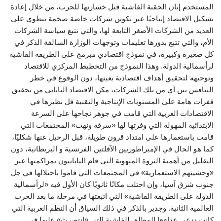
المستخدم إبان الحقبة الفاشية قبل خسارتها للحرب، من خلال إعادة
تشكيل الاقتصاد إنتاجيًا عبر تكوين شركات خاصة ضخمة تنطوي على
العديد من الشركات الأصغر التابعة لها، والتي تتبع سياسة الشركات
الأم، والتي تتبع بدورها تعليمات وتوجهات الوزارة السالفة الذكر في
كل صغيرة وكبيرة، في نموذج اقتصادي مبرمج على الطريقة الفاشية
لرأسمالية الدولة. وهذا النموذج من التخطيط المركزي للاقتصاد
وتوجيهه لتحقيق أهداف اقتصادية بعينها، دون الوقوع في خطر
التنافس بين أي من تلك الشركات، مكن الاقتصاد الياباني من تحقيق
قفزات هامة على المستويات الإنتاجية والتقنية قل نظيرها في
الاقتصادات الغربية التي قامت في جوهر نجاحها على السرعة
الابتدائية المهولة التي وفرتها لها «سرقة ونهب» المجتمعات التي
قامت باستعمارها على امتداد قرون طويلة، قبل الرحيل عنها شكليًا،
كما هو الحال في الإمبراطوريين الآفلتين الفرنسية و البريطانية، دون
التقليل من أهمية الثروة المنهوبة التي قام اليابانيون بمراكمتها عبر
«وحشيتهم الاستعمارية» في المجتمعات التي قاموا باحتلالها في جل
جنوب شرق آسيا، وإن احتلت مكانًا ثانويًا كان الأول فيه «لرأسمالية
الدولة على الطريقة الفاشية» التي اتبعتها في مرحلة ما بعد الحرب
العالمية الثانية. وجدير بالذكر في ذلك السياق أن النظم الغربية التي
كانت تدعي عداءها المطلق للفاشية التي «انتصرت» عليها في