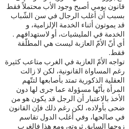
قانون يومي أصبح وجود الأب محتملاً فقط
بسبب أن أغلب الرجال في سن الشّباب
قد يموتون أثناء الخدمة الإلزامية، و
الخدمة في المليشيات، أو لاستهدافهم .
أي أنّ الأمّ العازبة ليست هي المطلّقة
فقط.
تواجه الأمّ العازبة في الغرب متاعب كثيرة
رغم المساواة القانونية، لكن لا زالت
العقلية الذكورية تمتد بأصابعها لتتّهم
المرأة بأنّها مسؤولة عما جرى لها دون
الأخذ بالاعتبار أن الرجل قد يكون هو من
ضحى بأولاده، لكن رغم ذلك فإن القانون
في صالحها، وفي أغلب الدول تقاسم
زوجها السابق ثروته، ومع هذا فالغرب