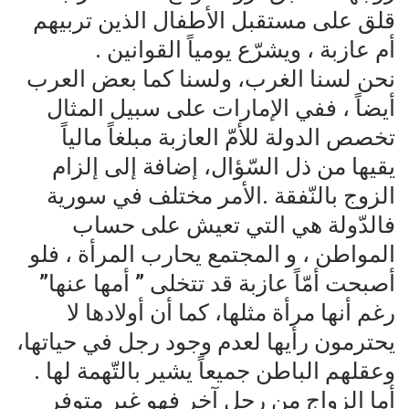
قلق على مستقبل الأطفال الذين تربيهم
أم عازبة ، ويشرّع يومياً القوانين .
نحن لسنا الغرب، ولسنا كما بعض العرب
أيضاً ، ففي الإمارات على سبيل المثال
تخصص الدولة للأمّ العازبة مبلغاً مالياً
يقيها من ذل السّؤال، إضافة إلى إلزام
الزوج بالنّفقة .الأمر مختلف في سورية
فالدّولة هي التي تعيش على حساب
المواطن ، و المجتمع يحارب المرأة ، فلو
أصبحت أمّاً عازبة قد تتخلى ” أمها عنها”
رغم أنها مرأة مثلها، كما أن أولادها لا
يحترمون رأيها لعدم وجود رجل في حياتها،
وعقلهم الباطن جميعاً يشير بالتّهمة لها .
أما الزواج من رجل آخر فهو غير متوفر