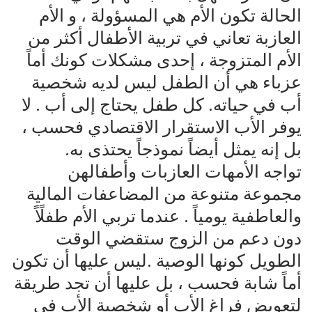
الحالة تكون الأم هي المسؤولة ، و الأم
العازبة تعاني في تربية الأطفال أكثر من
الأم المتزوجة ، إحدى مشكلات كونك أماً
عزباء هي أن الطفل ليس لديه شخصية
أب في حياته. كل طفل يحتاج إلى أب . لا
يوفر الأب الاستقرار الاقتصادي فحسب ،
بل إنه يمثل أيضاً نموذجاً يحتذى به.
تواجه الأمهات العازبات وأطفالهن
مجموعة متنوعة من المضاعفات المالية
والعاطفية يومياً . عندما تربي الأم طفلًاً
دون دعم من الزوج ستقضي الوقت
الطويل كونها الوصية .ليس عليها أن تكون
أماً شابة فحسب ، بل عليها أن تجد طريقة
لتعويض فراغ الأب أو شخصية الأب في