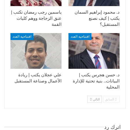
د. محمود إبراهيم السمان
ياسمين رجب رمضان تكتب |
يكتب | كيف نصنع
عنق الزجاجة ووهم كليات
المستقبل؟
القمة
افتتاحية العدد
افتتاحية العدد
د. حسن هجرس يكتب |
علي عجلان يكتب | ريادة
البيانات.. بنية تحتية للإدارة
الأعمال وصناعة المستقبل
المحلية
السابق
التالي
اترك رد