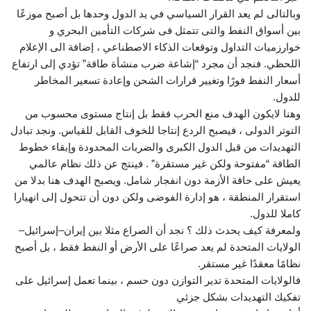
وبالتالى لم يعد القرار السياسي في يد الدول وحدها بل أصبح موزعًا
بين أسواق النفط والتى تتمثل فى شركات التأمين البحري و
خوارزميات التداول وتوقعات الذكاء الاصطناعي ، إضافة الى الإعلام
اللحظي. فنجد أن مجرد “إشاعة ضرب منشأة طاقة” تؤدي إلى ارتفاع
أسعار النفط فورًا وتغيير قرارات الشحن وإعادة تسعير المخاطر
للدول.
وهنا لايكون الهدف منع الحرب فقط بل إنتاج مستوى محسوب من
التوتر الدولى ، فيصبح الردع إنتاجا للخوف القابل للقياس. ونجد تبادل
التهديدات من قبل الدول الكبرى والضربات المحدودة وإبقاء خطوط
الطاقة “مفتوحة ولكن غير مستقرة” . فينتج عن ذلك نظام عالمي
يعيش على حافة الأزمة دون انفجار شامل. ويصبح الهدف هنا بدلا من
استقرار المنطقة ، هو إدارة الفوضى ولكن دون أن تتحول إلى انهيارا
كاملا للدول.
ولمعرفة كيف يحدث ذلك ؟ نجد أن الصراع مثلا بين إيران–إسرائيل–
الولايات المتحدة لم يعد صراعًا على الأرض أو النفط فقط ، بل أصبح
نظامًا معقدًا غير مستقر.
فالولايات المتحدة تدير التوازن دون حسم ، بينما تعمل إسرائيل على
تفكيك التهديدات بشكل جزئي