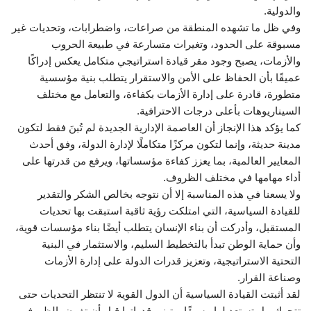
والدولية.
وفي ظل ما تشهده المنطقة من صراعات، واضطرابات، وتحديات غير
مسبوقة على الحدود، وتغيرات متسارعة في طبيعة الحروب
والأزمات، يصبح وجود مقر قيادة استراتيجي متكامل يعكس إدراكًا
عميقًا بأن الحفاظ على الأمن والاستقرار يتطلب بنية مؤسسية
متطورة، قادرة على إدارة الأزمات بكفاءة، والتعامل مع مختلف
السيناريوهات بأعلى درجات الاحترافية.
كما يؤكد هذا الإنجاز أن العاصمة الإدارية الجديدة لم تُبنَ فقط لتكون
مدينة حديثة، وإنما لتكون مركزًا متكاملًا لإدارة الدولة، وفق أحدث
المعايير العالمية، بما يعزز كفاءة مؤسساتها، ويرفع من قدرتها على
أداء مهامها في مختلف الظروف.
ولا يسعنا في هذه المناسبة إلا أن نتوجه بخالص الشكر والتقدير
للقيادة السياسية، التي امتلكت رؤية ثاقبة استبقت بها تحديات
المستقبل، وأدركت أن بناء الإنسان يتطلب أيضًا بناء مؤسسات قوية،
وأن حماية الوطن تبدأ بالتخطيط السليم، والاستثمار في البنية
التحتية الاستراتيجية، وتعزيز قدرات الدولة على إدارة الأزمات
وصناعة القرار.
لقد أثبتت القيادة السياسية أن الدول القوية لا تنتظر التحديات حتى
تتحرك، بل تستعد لها مسبقًا، وتبني قدراتها قبل أن تفرض الظروف