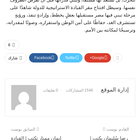
نفسها. وسيظل افتتاح مقر القيادة الاستراتيجية للدولة شاهدًا على
مرحلة تبني فيها مصر مستقبلها بعقلٍ يخطط، وإرادةٍ تنفذ، ورؤيةٍ
تستشرف الغد، حفاظًا على أمن الوطن واستقراره، وصونًا لمقدراته،
وترسيخًا لمكانته بين الأمم.
0
Facebook
Twitter
Google+
شارك
إدارة الموقع
1546 المشاركات
0 تعليقات
القادم بوست
السابق بوست
رضا سُليمان يكتب |
إيمان ممتاز تكتب | القيادة