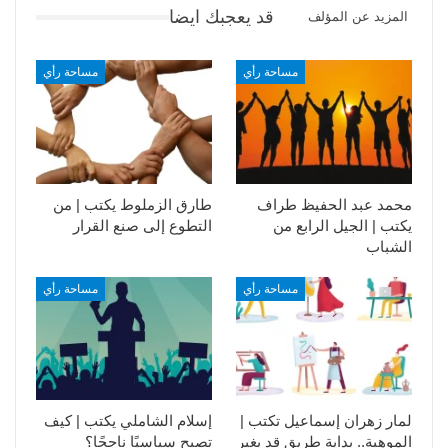
قد يعجبك ايضا
المزيد عن المؤلف
مساحة رأي
مساحة رأي
محمد عبد الحفيظ طراف
طارق الزملوط يكتب | من
يكتب | الجيل الرابع من
التطوع إلى صنع القرار
الشباب
مساحة رأي
مساحة رأي
لمار زهران إسماعيل تكتب |
إسلام الشاملي يكتب | كيف
الموهبة.. بداية طريق قد يغير
تصبح سياسيًا ناجحًا؟