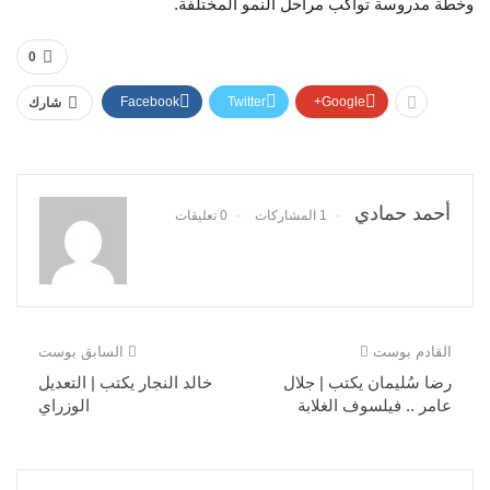
وخطة مدروسة تواكب مراحل النمو المختلفة.
0
Facebook
Twitter
Google+
شارك
أحمد حمادي
1 المشاركات
0 تعليقات
القادم بوست
السابق بوست
رضا سُليمان يكتب | جلال
خالد النجار يكتب | التعديل
عامر .. فيلسوف الغلابة
الوزراي