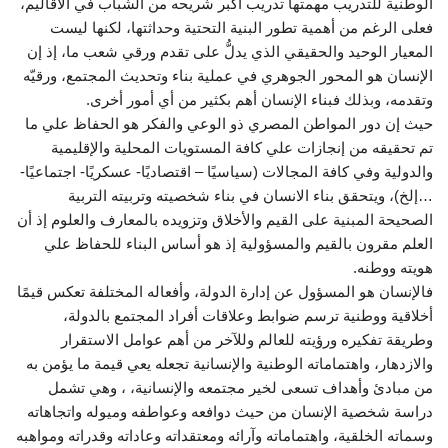
الوطنية للتدريب مهمتها تدريب أكبر شريحه من الشباب في الأقاليم،
فعلى الرغم من أهمية تطور البنية التحتية وحداثتها، ‏لكنها ليست
المعيار الوحيد والحقيقي الذي يدلُّ على تقدم ورقي شعب ما، إذ إن
الإنسان ‏هو المحور الجوهري في عملية بناء وتحديث المجتمع، ورقيّه
وتقدمه، وبذلك فبناء الإنسان أهم بكثير من أي أمور أخرى.
حيث إن دور المواطن المصري ذو الوعي والفكر هو الحفاظ علي ما
تم تحقيقه من إنجازات علي كافة المستويات المحلية والإقليمية
والدولية وفي كافة المجالات (سياسيًا – اقتصاديًا- عسكريًا- اجتماعيًا-
…إلخ)، ويتحقق بناء الانسان في بناء شخصيته وتربيته التربية
الصحيحة المبنية على القيم والأخلاق وتزويده بالمعارف والعلوم إذ أن
العلم مقرون بالقيم والمسؤولية إذ هو أساس البناء للحفاظ علي
هويته ووطنه.
فالإنسان هو المسؤول عن إدارة الدولة، وأفعاله المختلفة تعكس قيمًا
أخلاقية ووطنية ترسم ضوابط وعلاقات أفراد المجتمع بالدولة،
وطريقة تفكيره ورؤيته للعالم وللآخر ‏من أهم عوامل الاستقرار
والازدهار، واهتماماته الوطنية والإنسانية تجعله يعي قيمة ما يؤمن به
من مبادئ وأهداف تسعى لخير مجتمعه والإنسانية، ، وهي تشمل
دراسة شخصية الإنسان من حيث دوافعه وعواطفه وميوله واتجاهاته
وسماته الخلقية، واهتماماته وآرائه ومعتقداته وعاداته وقدراته ومواهبه