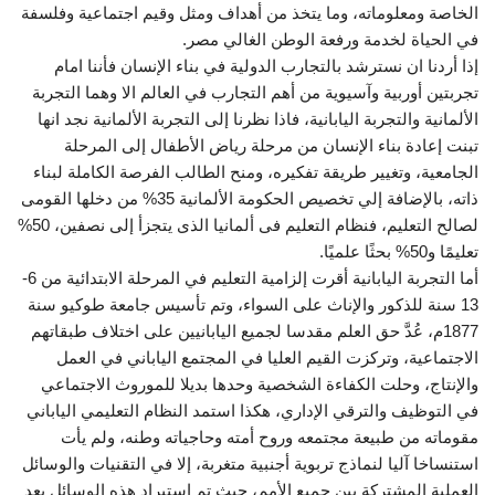
الخاصة ومعلوماته، وما يتخذ من أهداف ومثل وقيم اجتماعية وفلسفة
في الحياة لخدمة ورفعة الوطن الغالي مصر.
إذا أردنا ان نسترشد بالتجارب الدولية في بناء الإنسان فأننا امام
تجربتين أوربية وآسيوية من أهم التجارب في العالم الا وهما التجربة
الألمانية والتجربة اليابانية، فاذا نظرنا إلى التجربة الألمانية نجد انها
تبنت إعادة بناء الإنسان من مرحلة رياض الأطفال إلى المرحلة
الجامعية، وتغيير طريقة تفكيره، ومنح الطالب الفرصة الكاملة لبناء
ذاته، بالإضافة إلي تخصيص الحكومة الألمانية 35% من دخلها القومى
لصالح التعليم، فنظام التعليم فى ألمانيا الذى يتجزأ إلى نصفين، 50%
تعليمًا و50% بحثًا علميًا.
أما التجربة اليابانية أقرت إلزامية التعليم في المرحلة الابتدائية من 6-
13 سنة للذكور والإناث على السواء، وتم تأسيس جامعة طوكيو سنة
1877م، عُدَّ حق العلم مقدسا لجميع اليابانيين على اختلاف طبقاتهم
الاجتماعية، وتركزت القيم العليا في المجتمع الياباني في العمل
والإنتاج، وحلت الكفاءة الشخصية وحدها بديلا للموروث الاجتماعي
في التوظيف والترقي الإداري، هكذا استمد النظام التعليمي الياباني
مقوماته من طبيعة مجتمعه وروح أمته وحاجياته وطنه، ولم يأت
استنساخا آليا لنماذج تربوية أجنبية متغربة، إلا في التقنيات والوسائل
العملية المشتركة بين جميع الأمم، حيث تم استيراد هذه الوسائل بعد