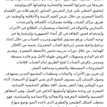
تجريدها من تحيزاتها القيمية والحضارية وخلفياتها الإيديولوجية.
لتحقيق الخطي علي غرار التجربتين السابق ذكرهم فلابد من الإهتمام
بالنشأ المصري من خلال غرس القيم الدينية والأخلاقية والوطنية عن
طريق مراكز الشباب وإقامة معسكرات الكشافة والمرشدات
بالمدارس والجوالة في الجامعات ومعسكرات الطلائع في الأحزاب
واستخدام قصور الثقافة في كل أنحاء الجمهورية وإستثمارها في
توعيه الشباب ورفع مستوي كفائتهم وتدريب الشباب من خلال إعداد
برنامج واضح يسمي (برنامج الشاب المصري)، يحميه من الأفكار
الهدامة , من خلال دورات تدريبية تختص بالأنشطة الصغيرة , وتقديم
الدعم المادي وتسهيلات القروض طويله الأجل وذو فائدة مبسطة
وتسمي بـ(قرض الشباب) لفتح الطريق امام الشباب لإقامات
المشروعات المتوسطة والصغيرة ومتناهية الصغر.
إن تعزيز دور الأحزاب والنقابات ومنظمات المجتمع المدني يستهدف
وصول الإنسان إلى مستوى النضج الذي يعني التهيؤ أو الاستعداد لأداء
دوره الوطني وهذا التغير يشمل كافة مظاهر الشخصية الإنسانية
المعبرة عن وحدة سلوكها وأسلوبها الخاص في العمل، وهي المظاهر
الجسمية والعقلية المعرفية والانفعالية والاجتماعية والسياسية، فهو
يتخطى الشكل الطبيعي والفطري الذي يأخذه النمو بوضع منهاج