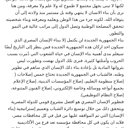
لكنها لا تبنى بجهل مجتمع لا طموح له ولا علم ولا معرفة، ومن هنا
نرى بأن بناء الانسان لا ينتهي وقته بل مستمر منذ ولادته إلى أن
يتوفاه الله، لكونه جزء من هذا الوطن وبعلمه ومعرفته وبناء شخصيته
تتحقق المصلحة الوطنية وتصل الدول إلى مراتب عالية في النمو
والتطور.
بناء الجمهورية الجديدة لن يكتمل إلا ببناء الإنسان المصري الذي
سيكون احد اركان هذه الجمهورية الجديدة فمن ينظر إلى التاريخ أيضًا
سيعلم مدى أهمية بناء الإنسان في حياة الشعوب التي دُمرت بسبب
الحروب وأمثلتها كثيرة، فنرى تلك الدول نهضت وتطورت ليس
بثرواتها المادية بل بإعادة بناء ذلك الإنسان الذي ساهم في تطوير
وطنه، فالشباب في الجمهورية الجديدة تحتاج خمس إصلاحات (
إصلاح منظومة التعليم، إصلاح المؤسسات الدينية، إصلاح الإعلام
بجميع أنواعه ووسائله وخاصة الإلكتروني، إصلاح الفنون المتنوعة،
إصلاح النظام التوظيفي).
فتطوير الإنسان المصري هو افضل مشروع قومي للدولة المصرية
ويتحقق ذلك من خلال توسيع دائرة الشباب وتعميم إستراتيجية (بناء
الإنسان) التي تم الموافقه عليها من قبل في كل محافظات مصر،
فلابد ان يكون في كل محافظة مؤسسه تعد فرع من الأكاديمية