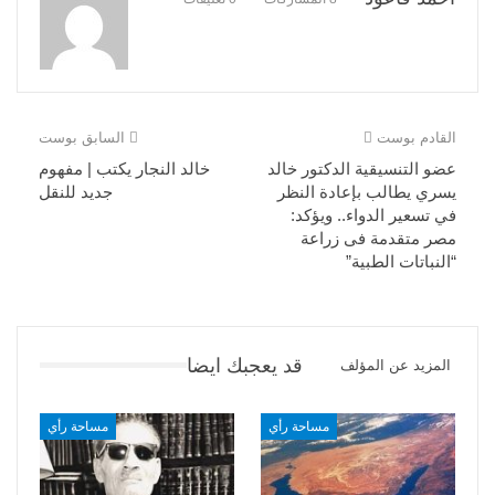
القادم بوست
السابق بوست
عضو التنسيقية الدكتور خالد
خالد النجار يكتب | مفهوم
يسري يطالب بإعادة النظر
جديد للنقل
في تسعير الدواء.. ويؤكد:
مصر متقدمة فى زراعة
“النباتات الطبية”
قد يعجبك ايضا
المزيد عن المؤلف
مساحة رأي
مساحة رأي