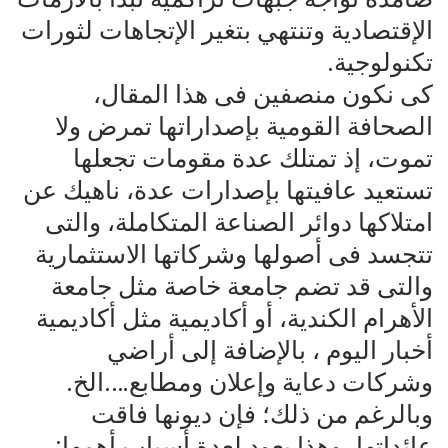
الإقتصادية وتنتهي بتغير الإتجاهات لثورات
تكنولوجية.
كى نكون منصفين فى هذا المقال،
الصحافة القومية بإصداراتها تمرض ولا
تموت، إذ تمتلك عدة مقومات تجعلها
تستعيد عافيتها بإصدارات عدة، ناهيك عن
امتلاكها دوائر الصناعة المتكاملة، والتى
تتجسد فى أصولها وشركاتها الاستثمارية
والتى قد تضم جامعة خاصة مثل جامعة
الأهرام الكندية، أو أكاديمية مثل أكاديمية
أخبار اليوم ، بالإضافة إلى أراضي
وشركات دعاية وإعلان ومطابع….الخ.
وبالرغم من ذلك؛ فإن ديونها فاقت
عائداتها، وهذا يعود لعدة أسباب أهمها: