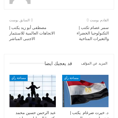
القادم بوست
السابق بوست
سمر عصام تكتب |
مصطفى أبو زيد يكتب |
التكنولوجيا الخضراء
الاتجاهات العالمية للاستثمار
والتغيرات المناخية
الاجنبى المباشر
قد يعجبك ايضا
المزيد عن المؤلف
مساحة رأي
مساحة رأي
د. خيرت ضرغام يكتب |
عبد الرحمن حسين محمد