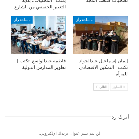
تضحيات صنعت المجد
يكتب | المحليات.. بداية
التغيير الحقيقي من الشارع
مساحة رأي
مساحة رأي
إيمان إسماعيل عبدالجواد
فاطمة عبدالواسع تكتب |
تكتب | التمكين الاقتصادي
تطوير المدارس الدولية
للمرأة
السابق
التالي
اترك رد
لن يتم نشر عنوان بريدك الإلكتروني.