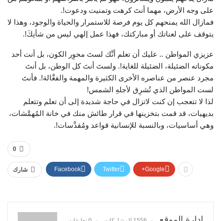
على وجه الأرض، مهما أنتَ كرهت وتمنيت ودعوت!.
فمازال الله يمنحهم كل يوم فرصة للاستمرار والحياة والوجود، وهذا لا
يتوقف على لعناتك أو مباركتك، فهذا عمل إلهي ليس من شأنِكَ!.
عزيزي المواطن .. عليك أن تعلم أنَّك لستَ محوِر الكون، بل أنت أحد
مكوناته الضئيلة، الضئيلة للغاية!. ولستَ أنتَ كل الوطن، بل أنتَ
مجرد عنصر من عناصره الأخرى الكثيرة والمهمة والفعَّالة!. فأنتَ
لست المواطن الذي تُشرِق لأجلهِ الشمس!
لذا لا تتعجب إن كنت لاتزال في حاجة شديدة إلى أن تعلم وتتعلم
بديهيات، قد قمت بتخزينها في قرار طائش منك في خانة المُهمَّشات،
وهي أساسيات، وبالنسبة للإنسانية قواعد ومُقدَّسات!.
0
Facebook
Twitter
Google+
شارك
إدارة الموقع
1556 المشاركات
0 تعليقات