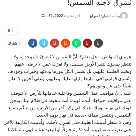
تُشرِق لأجلهِ الشمس!
آخر تحديث
Oct 31, 2022
بواسطة
إدارة الموقع
0
شارك
عزيزي المواطن .. هل تعلم؟! أنَّ الشمس لا تُشرِقُ لكَ وحدكَ، ولا
تنتظر صحوَكَ لتنير الأرض بسببكَ، ولا تَغرُب عمن لا ترضى عنهم،
وتخيم الظلمة عليهم، بل تشمل الكل بنورها ودفئها وخيرات وجودها،
وتُسري قوانينها في نهارها وليلها عليك وعليهم، وعلى آخرين لا تعلم
شيئًا حتى عن وجودهم؟!.
انتبه!، إنَّ مواقيت عمل الشمس وفاعلية خدماتها للأرض، لا تتوقف
على مواقيت احتياجك أنت، فبينما أنت تتخبط في ظلام ليلك وتخور
قوتك في نهاية يومك، هناك في ركن آخر من الأرض، من يتنعَّم بضوء
الشمس، وينتعش بطاقة جديدة في نهار يومهِ الجديد.
وهي لا تنتظر أمنيتك الطيبة حتى تُشرِق لأجلك، وأمنيتك الكارهة للآخر
حتى تغرب عنه، فبينما أنت كارهٌ جاركَ أو البعيد عنك، فهي تشملكما