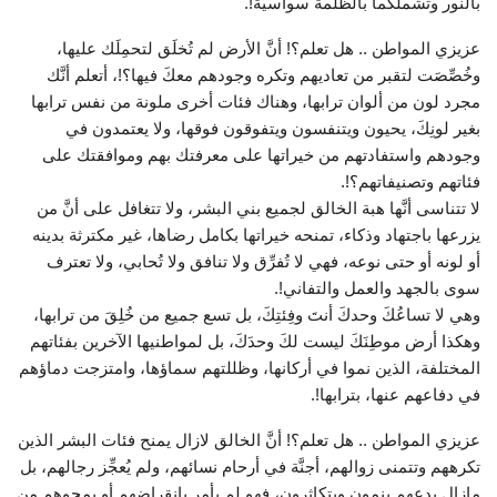
بالنور وتشملكما بالظلمة سواسية!.
عزيزي المواطن .. هل تعلم؟! أنَّ الأرض لم تُخلَق لتحمِلَك عليها،
وخُصِّصَت لتقبر من تعاديهم وتكره وجودهم معكَ فيها؟!، أتعلم أنَّك
مجرد لون من ألوان ترابها، وهناك فئات أخرى ملونة من نفس ترابها
بغير لونِكَ، يحيون ويتنفسون ويتفوقون فوقها، ولا يعتمدون في
وجودهم واستفادتهم من خيراتها على معرفتك بهم وموافقتك على
فئاتهم وتصنيفاتهم؟!.
لا تتناسى أنَّها هبة الخالق لجميع بني البشر، ولا تتغافل على أنَّ من
يزرعها باجتهاد وذكاء، تمنحه خيراتها بكامل رضاها، غير مكترثة بدينه
أو لونه أو حتى نوعه، فهي لا تُفرِّق ولا تنافق ولا تُحابي، ولا تعترف
سوى بالجهد والعمل والتفاني!.
وهي لا تساعُكَ وحدكَ أنتَ وفِئتِكَ، بل تسع جميع من خُلِقَ من ترابها،
وهكذا أرض موطِنَكَ ليست لكَ وحدَكَ، بل لمواطنيها الآخرين بفئاتهم
المختلفة، الذين نموا في أركانها، وظللتهم سماؤها، وامتزجت دماؤهم
في دفاعهم عنها، بترابها!.
عزيزي المواطن .. هل تعلم؟! أنَّ الخالق لازال يمنح فئات البشر الذين
تكرههم وتتمنى زوالهم، أجنَّة في أرحام نسائهم، ولم يُعجِّز رجالهم، بل
مازال يدعهم ينمون ويتكاثرون، فهو لم يأمر بانقراضهم أو بمحوهم من