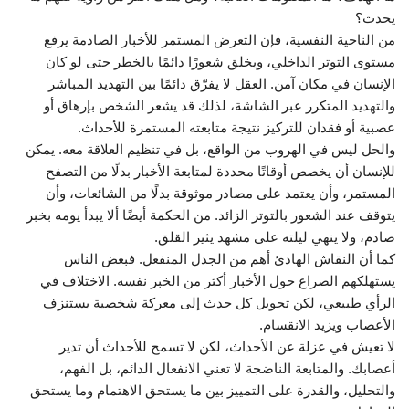
يحدث؟
من الناحية النفسية، فإن التعرض المستمر للأخبار الصادمة يرفع
مستوى التوتر الداخلي، ويخلق شعورًا دائمًا بالخطر حتى لو كان
الإنسان في مكان آمن. العقل لا يفرّق دائمًا بين التهديد المباشر
والتهديد المتكرر عبر الشاشة، لذلك قد يشعر الشخص بإرهاق أو
عصبية أو فقدان للتركيز نتيجة متابعته المستمرة للأحداث.
والحل ليس في الهروب من الواقع، بل في تنظيم العلاقة معه. يمكن
للإنسان أن يخصص أوقاتًا محددة لمتابعة الأخبار بدلًا من التصفح
المستمر، وأن يعتمد على مصادر موثوقة بدلًا من الشائعات، وأن
يتوقف عند الشعور بالتوتر الزائد. من الحكمة أيضًا ألا يبدأ يومه بخبر
صادم، ولا ينهي ليلته على مشهد يثير القلق.
كما أن النقاش الهادئ أهم من الجدل المنفعل. فبعض الناس
يستهلكهم الصراع حول الأخبار أكثر من الخبر نفسه. الاختلاف في
الرأي طبيعي، لكن تحويل كل حدث إلى معركة شخصية يستنزف
الأعصاب ويزيد الانقسام.
لا تعيش في عزلة عن الأحداث، لكن لا تسمح للأحداث أن تدير
أعصابك. والمتابعة الناضجة لا تعني الانفعال الدائم، بل الفهم،
والتحليل، والقدرة على التمييز بين ما يستحق الاهتمام وما يستحق