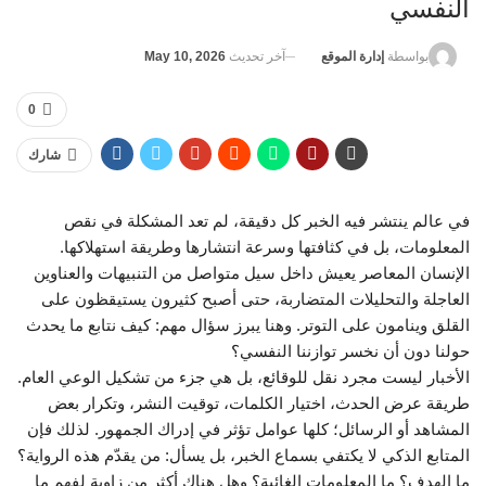
النفسي
آخر تحديث
May 10, 2026
بواسطة
إدارة الموقع
0
شارك
في عالم ينتشر فيه الخبر كل دقيقة، لم تعد المشكلة في نقص
المعلومات، بل في كثافتها وسرعة انتشارها وطريقة استهلاكها.
الإنسان المعاصر يعيش داخل سيل متواصل من التنبيهات والعناوين
العاجلة والتحليلات المتضاربة، حتى أصبح كثيرون يستيقظون على
القلق وينامون على التوتر. وهنا يبرز سؤال مهم: كيف نتابع ما يحدث
حولنا دون أن نخسر توازننا النفسي؟
الأخبار ليست مجرد نقل للوقائع، بل هي جزء من تشكيل الوعي العام.
طريقة عرض الحدث، اختيار الكلمات، توقيت النشر، وتكرار بعض
المشاهد أو الرسائل؛ كلها عوامل تؤثر في إدراك الجمهور. لذلك فإن
المتابع الذكي لا يكتفي بسماع الخبر، بل يسأل: من يقدّم هذه الرواية؟
ما الهدف؟ ما المعلومات الغائبة؟ وهل هناك أكثر من زاوية لفهم ما