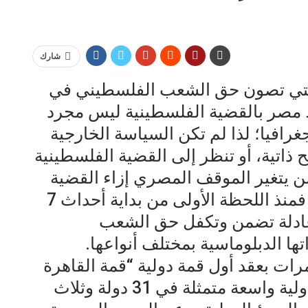
شارك
التي تصون حق الشعب الفلسطيني في
أن ما يربط مصر بالقضية الفلسطينية ليس مجرد
غرافيا؛ لذا لم تكن السياسة الخارجية
اتية، أو تنظر إلى القضية الفلسطينية
فلن يتغير الموقف المصري إزاء القضية
بتغير النظم والسياسات المصرية؛ فمنذ اللحظة الأولى من بداية أحداث 7
عادلة تضمن وتكفل حق الشعب
ا الدبلوماسية بمختلف أنواعها.
ت بعقد أول قمة دولية “قمة القاهرة
للسلام” طارئة بمشاركة إقليمية ودولية واسعة متمثلة في 31 دولة وثلاث