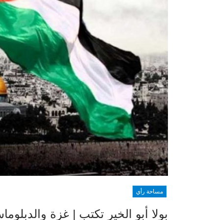
مساحة رأي
بولا أبو الخير تكتب | غزة والدبلوما