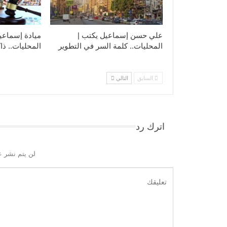
علي حسن إسماعيل يكتب |
ميادة إسماعي
المحليات.. كلمة السر في التطوير​
المحليات.. ذاك
السابق
التالي
اترك رد
لن يتم نشر ع