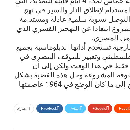
إنسانية في غزة بين إسرائيل وحركة حماس لمدة 4 أيام قابلة للتمديد، التي
لمستدام لإطلاق النار والسير في نهج
لتوصل تسوية سلمية عادلة ومستدامة
وع ابتعادا عن التهجير القسري الذي
ومي المصري.
ية تستخدم أداتها الدبلوماسية بجميع
لفلسطيني وتعبير للموقف المصري في
 فقط في هذا الوقت ولكن إلى أن
قه المشروعة وحل هذه القضية بشكل
عادل وسلمي وإقامة دولة فلسطين إلى ما كان الوضع في 1964 عاصمتها
Facebook
Twitter
Google+
ReddIt
شارك