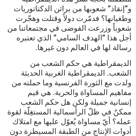
و”إنقاذ” شعوبها من براثن الدكتاتوريات
وطغيانها؟ فدمّرت دولاً وقتلت وهجّرت
شعوباً وزرعت الفوضى في مجتمعاتنا من
أجل هذا “الهدف السامي” الذي تعتبره
رسالة لها في العالم دون غيرها.
الديمقراطية هي حكم الشعب من
الشعب. الديمقراطية الغربية الحديثة
ولدت مع الثورة الفرنسية وما حملته من
مفاهيم المساواة والحرية. هي قيم
إنسانية جميلة ولكن هل حكم الشعب
ممكنٌ في ظلّ الرأسمالية المستغِلّة لقوة
عمله؟ أيّ مساواة يُعوّل عليها مع امتلاك
أدوات الإنتاج من الطبقة المسيطرة دون