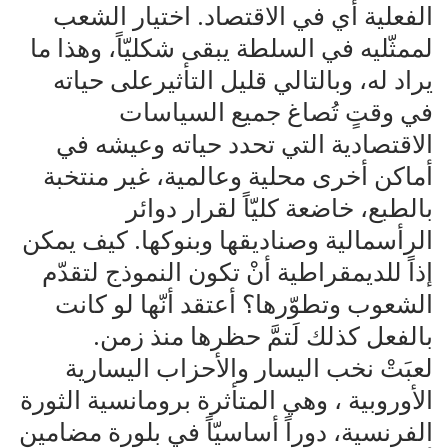
الفعلية أي في الاقتصاد. اختيار الشعب
لممثّليه في السلطة يبقى شكليّاً، وهذا ما
يراد له، وبالتالي قليل التأثيرعلى حياته
في وقتٍ تُصاغ جميع السياسات
الاقتصادية التي تحدد حياته وعيشه في
أماكن أخرى محلية وعالمية، غير منتخبة
بالطبع، خاضعة كليّاً لقرار دوائر
الرأسمالية وصناديقها وبنوكها. كيف يمكن
إذاً للديمقراطية أنْ تكون النموذج لتقدّم
الشعوب وتطوّرها؟ أعتقد أنّها لو كانت
بالفعل كذلك لَتمَّ حظرها منذ زمن.
لعبَتْ نخب اليسار والأحزاب اليسارية
الأوروبية ، وهي المتأثرة برومانسية الثورة
الفرنسية، دوراً أساسيّاً في بلورة مضامين