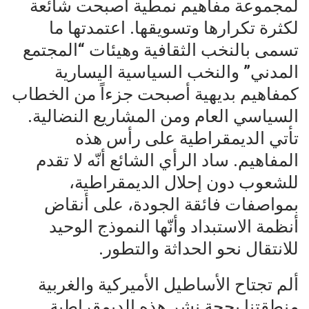
لمجموعة مفاهيم نمطية أصبحت شائعة
لكثرة تكرارها وتسويقها. اعتمدتها ما
تسمى بالنخب الثقافية وهيئات “المجتمع
المدني” والنخب السياسية اليسارية
كمفاهيم بديهية أصبحت جزءاً من الخطاب
السياسي العام ومن المشاريع النضالية.
تأتي الديمقراطية على رأس هذه
المفاهيم. ساد الرأي الشائع أنّه لا تقدم
للشعوب دون إحلال الديمقراطية،
بمواصفات فائقة الجودة، على أنقاض
أنظمة الاستبداد وأنّها النموذج الوحيد
للانتقال نحو الحداثة والتطور.
ألم تجتاح الأساطيل الأميركية والغربية
منطقتنا بحجة نشر هذه الديمقراطية