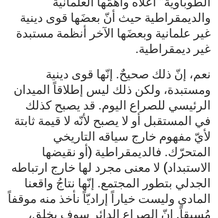
الطوباوية” أعلاه وأهمّها العلمانية
والديمقراطية حيث أنّ بعضَها قوى دينية
غير علمانية وبعضَها الآخر أنظمة مستبدة
غير ديمقراطية.
نعم، إنّ ذلك صحيحٌ. إنّها قوى دينية
ومستبدة، ولكن ذلك ليس إطلاقاً الميدان
الرئيسي للصراع اليوم. قد يصبح كذلك
في المستقبل أو لا يصبح لأنّه لا قيمة ثابتة
لأيّ مفهوم خارج سياقه التاريخي
المتحرّك. فالديمقراطية (أو نقيضها
الاستبداد) لا معنى مجرد لها خارج ارتباطه
الجدلي بتطور المجتمع. إنّها نتاجُ واقعنا
المادي وليست خياراً إراديّاً نأخذ منه موقفاً
مُسبقاً. إنّ الصراع الدائر سوف يخلق،