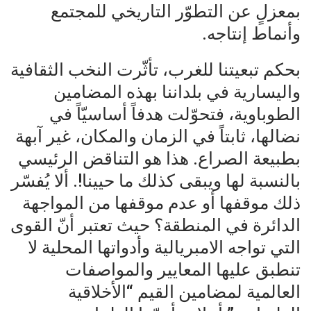
بمعزلٍ عن التطوّر التاريخي للمجتمع
وأنماط إنتاجه.
بحكم تبعيتنا للغرب، تأثّرت النخب الثقافية
واليسارية في بلداننا بهذه المضامين
الطوباوية، فتحوّلت هدفاً أساسيّاً في
نضالها، ثابتاً في الزمان والمكان، غير آبهة
بطبيعة الصراع. هذا هو التناقض الرئيسي
بالنسبة لها ويبقى كذلك ما حيينا!. ألا يُفسّر
ذلك موقفها أو عدم موقفها من المواجهة
الدائرة في المنطقة؟ حيث تعتبر أنّ القوى
التي تواجه الامبريالية وأدواتها المحلية لا
تنطبق عليها المعايير والمواصفات
العالمية لمضامين القيم “الأخلاقية