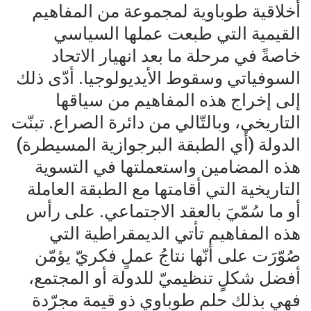
أخلاقية طوباوية لمجموعة من المفاهيم
القيمية التي طبعت عملها السياسي
خاصةً في مرحلة ما بعد انهيار الاتحاد
السوفياتي وسقوط الأيديولوجيا. أدّى ذلك
إلى إخراج هذه المفاهيم من سياقها
التاريخي، وبالتّالي من دائرة الصراع. تبنّت
الدولة (أي الطبقة البرجوازية المسيطرة)
هذه المضامين واستعملتها في التسوية
التاريخية التي أقامتها مع الطبقة العاملة
أو ما سُمّيَ بالعقد الاجتماعي. على رأس
هذه المفاهيم تأتي الديمقراطية التي
صُوّرَت على أنّها نتاجُ عملٍ فكريّ يؤمّن
أفضل شكلٍ تنظيميّ للدولة أو المجتمع،
فهي بذلك حلم طوباوي ذو قيمة مجرّدة