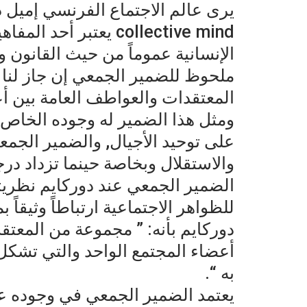
collective mind يعتبر
الإنسانية عموماً من حيث القانون و
ملحوظ للضمير الجمعي إن جاز لنا 
المعتقدات والعواطف العامة بين أع
ومثل هذا الضمير له وجوده الخاص 
على توحيد الأجيال, والضمير الجمعي
والاستقلال وبخاصة حينما تزداد درج
الضمير الجمعي عند دوركايم نظريته
للظواهر الاجتماعية ارتباطاً وثيقاً
دوركايم بأنه: ” مجموعة من المع
أعضاء المجتمع الواحد والتي تشكل نظ
به “.
يعتمد الضمير الجمعي في وجوده 