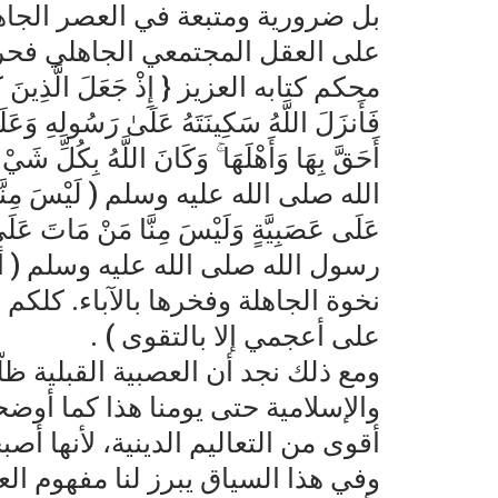
بل ضرورية ومتبعة في العصر الجاهل
على العقل المجتمعي الجاهلي فحرم
محكم كتابه العزيز { إِذْ جَعَلَ الَّذِينَ كَفَرُوا
فَأَنزَلَ اللَّهُ سَكِينَتَهُ عَلَىٰ رَسُولِهِ وَعَلَى
الله صلى الله عليه وسلم ( لَيْسَ مِنَّا مَنْ د
عَلَى عَصَبِيَّةٍ وَلَيْسَ مِنَّا مَنْ مَاتَ
رسول الله صلى الله عليه وسلم ( أ
نخوة الجاهلة وفخرها بالآباء. كلك
على أعجمي إلا بالتقوى ) .
ومع ذلك نجد أن العصبية القبلية ظ
والإسلامية حتى يومنا هذا كما أوضح
أقوى من التعاليم الدينية، لأنها أ