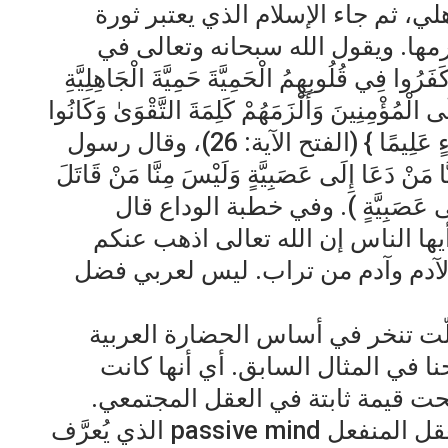
ي، ثم جاء الإسلام الذي يعتبر ثورة
ها. ويقول الله سبحانه وتعالى في
 فِي قُلُوبِهِمُ الْحَمِيَّةَ حَمِيَّةَ الْجَاهِلِيَّةِ
 الْمُؤْمِنِينَ وَأَلْزَمَهُمْ كَلِمَةَ التَّقْوَىٰ وَكَانُوا
أَحَقَّ بِهَا وَأَهْلَهَا ۚ وَكَانَ اللَّهُ بِكُلِّ شَيْءٍ عَلِيمًا } (الفتح الآية: 26)، وقال رسول
َعَا إِلَى عَصَبِيَّةٍ وَلَيْسَ مِنَّا مَنْ قَاتَلَ
 عَلَى عَصَبِيَّةٍ ). وفي خطبة الوداع قال
يها الناس إن الله تعالى اذهب عنكم
م لآدم وآدم من تراب. ليس لعربي فضل
لّت تنخر في أساس الحضارة العربية
نا في المثال السابق. أي أنها كانت
صبحت قيمة ثابتة في العقل المجتمعي.
وفي هذا السياق يبرز لنا مفهوم العقل المنفعل passive mind الذي يُعرَّف