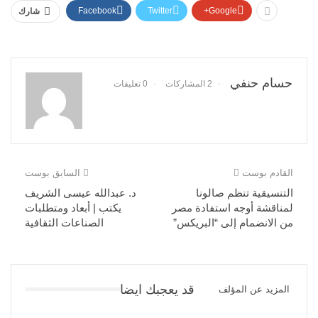
Facebook
Twitter
Google+
شارك
حسام حنفي
2 المشاركات
0 تعليقات
القادم بوست
السابق بوست
التنسيقية تنظم صالونا
د. عبدالله عيسى الشريف
لمناقشة أوجه استفادة مصر
يكتب | أبعاد ومتطلبات
من الانضمام إلى “البريكس”
الصناعات الثقافية
قد يعجبك ايضا
المزيد عن المؤلف