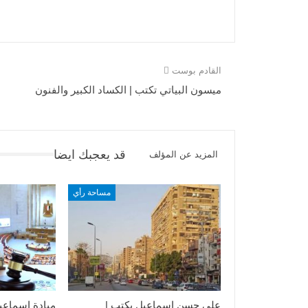
القادم بوست
ميسون البياتي تكتب | الكساد الكبير والفنون
قد يعجبك ايضا
المزيد عن المؤلف
مساحة رأي
علي حسن إسماعيل يكتب |
ميادة إسماعي