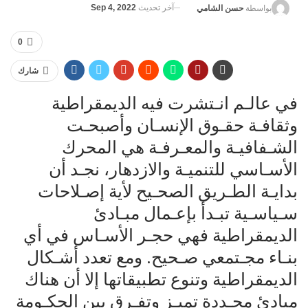
آخر تحديث
Sep 4, 2022
بواسطة
حسن الشامي
0
شارك
في عالـم انـتشرت فيه الديمقراطية
وثقافـة حقـوق الإنسـان وأصبحـت
الشـفافيـة والمعـرفـة هي المحرك
الأسـاسي للتنميـة والازدهار، نجـد أن
بدايـة الطـريق الصحـيح لأية إصـلاحات
سـياسـية تبـدأ بإعـمال مبـادئ
الديمقراطية فهي حجـر الأسـاس في أي
بنـاء مجـتمعي صـحيح. ومع تعدد أشـكال
الديمقراطية وتنوع تطبيقاتها إلا أن هناك
مبادئ محـددة تميـز وتفـرق بين الحكـومة