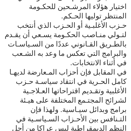
اختيار هؤلاء المرشـحين للحكـومة
المنتظر توليها الحـكم.
حـزب الأغلبـية أو الحـزب الذي أنتخب
لتـولي منـاصب الحكـومة يسـعي أن يقـدم
بالطـريق القـانوني عددًا من السـياسـات
والبرامج التي تعكس ما وعد به الشـعب
في أثناء الانتخابات.
في المقابل فإن أحزاب المـعارضة لديهـا
كامل الحـرية في انتقاد سياسـة حـزب
الأغلبية وتقـديم اقتراحاتها العـلاجـية
لشرائح المجتـمع المختلفة على هيـئة
برامج وبدائل سيـاسية. ولهذا فإن
التـنافس بين الأحـزاب السـياسـية في
النظم الديمقراطية ليس عراكا من أجل