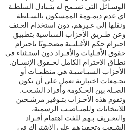
الوسـائل التي تسـمح له بتـبادل السلطـة
اي عدم ديمـومة الممسكون بالسـلطة
ونقلها إلى غـيرهم، دون استخدام العـنف
وعن طـريق الأحزاب السياسية بتطبيق
احترام حكم الأغـلبـية مصحـوبًا باحترام
حقوق الأقـليات والأفـراد دون استـثناء في
نطـاق الاحترام الكامل لحـقوق الإنسـان.
الأحزاب السيـاسيـة هي منظمـات أو
تجـمعات اختيارية تعمل على أن تكون
الصـلة بين الحـكومة وأفراد الشـعب.
وتقوم هذه الأحـزاب بتـوفير مرشـحين
للانتخابات وللمنـاصـب الرسمية،
والتعـريف بـهم للفت اهتمام أفـراد
الشـعب وتحفيزهم على الاشتراك في