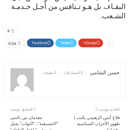
البقـاءـ، بل هـو تـنافس من أجـل خـدمـة
الشـعب.
0
Facebook
Twitter
Google+
شارك
حسن الشامي
5 المشاركات
0 تعليقات
القادم بوست
السابق بوست
فلاح أمين الرهيمي يكتب |
مقدمان من نائبتي
ظهور الأحزاب السياسية
“التنسيقية”.. “النواب” يحيل
وفشلها
مشروعي ” اهدار الطعام”