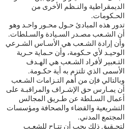
الديمقراطية والنـظم الأخرى من
الحـكومات.
تدور هذه المبادئ حـول محـور واحـد وهو
أن الشـعب مصـدر السـيادة والسـلطات.
وأن إرادة الشـعب هي الأسـاس الشـرعي
الوحيـد لأي حـكومة، وأن حـماية حـرية
التـعبير لأفراد الشـعب هي الهـدف
الأسمى الذي تلتزم به أية حكـومة.
وبالتالي فإن من أهم التـزامات الشـعب
أن يمـارس حق الإشـراف والمراقبـة على
أعمال السـلطة عن طـريق المجالس
التشريعية والقضاء والصحافة ومؤسسات
المجتمع المدني.
لتحـقيق ذلك يجب أن تتـاح للشعـب