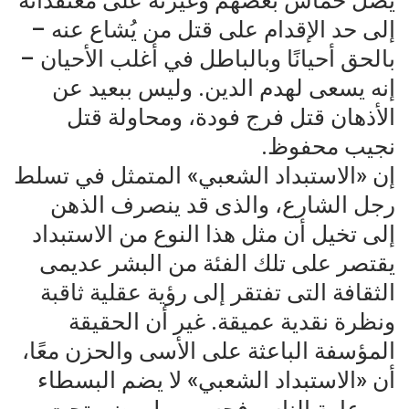
يصل حماس بعضهم وغيرته على معتقداته
إلى حد الإقدام على قتل من يُشاع عنه –
بالحق أحيانًا وبالباطل في أغلب الأحيان –
إنه يسعى لهدم الدين. وليس ببعيد عن
الأذهان قتل فرج فودة، ومحاولة قتل
نجيب محفوظ.
إن «الاستبداد الشعبي» المتمثل في تسلط
رجل الشارع، والذى قد ينصرف الذهن
إلى تخيل أن مثل هذا النوع من الاستبداد
يقتصر على تلك الفئة من البشر عديمى
الثقافة التى تفتقر إلى رؤية عقلية ثاقبة
ونظرة نقدية عميقة. غير أن الحقيقة
المؤسفة الباعثة على الأسى والحزن معًا،
أن «الاستبداد الشعبي» لا يضم البسطاء