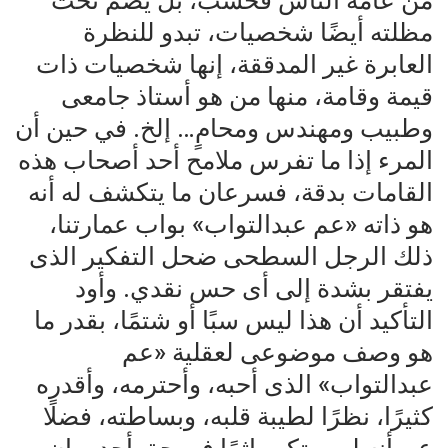
من عامة الناس فحسب، بل يضم تحت
مظلته أيضًا شخصيات، تبدو للنظرة
العابرة غير المدققة، إنها شخصيات ذات
قيمة وقامة، منها من هو أستاذ جامعى
وطبيب ومهندس ومحامٍ… إلخ. في حين أن
المرء إذا ما تفرس ملامح أحد أصحاب هذه
القامات بدقة، فسرعان ما يتكشف له أنه
هو ذاته «عم عبدالتواب» بواب عمارتنا،
ذلك الرجل السطحى ضحل التفكير الذى
يفتقر بشدة إلى أى حس نقدي. وأود
التأكيد أن هذا ليس سبًا أو شتمًا، بقدر ما
هو وصف موضوعى لعقلية «عم
عبدالتواب» الذى أحبه، وأحترمه، وأقدره
كثيرًا، نظرًا لطيبة قلبه، وبساطته، فضلًا