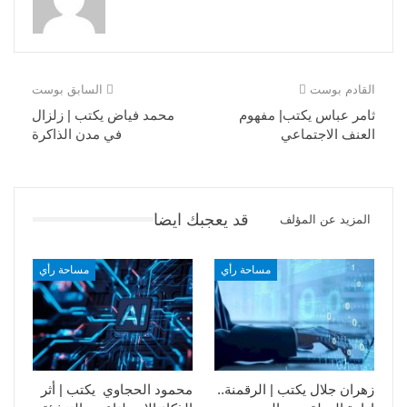
القادم بوست
السابق بوست
ثامر عباس يكتب| مفهوم
محمد فياض يكتب | زلزال
العنف الاجتماعي
في مدن الذاكرة
قد يعجبك ايضا
المزيد عن المؤلف
مساحة رأي
مساحة رأي
زهران جلال يكتب | الرقمنة..
محمود الحجاوي يكتب | أثر