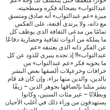
حوارًا متعمقًا حتى يتكشف لك وجه «عم
عبدالتواب» بضحالة فكره وسطحيته.
ميزة «عم عبدالتواب» أنه صادق ومتسق
مع ذاته، ولا يرتدى أقنعة، على العكس
تمامًا من مدعى الثقافة الذى يوظف كل
ما يملكه من أدوات ثقافية وحضارية دفاعًا
عن الفكر ذاته الذى يعتنقه «عم
عبدالتواب»!! إذ تجده ينبرى للذود عن كل
ما يحويه فكر «عم عبدالتواب» من
خرافات وخزعبِلات ألصقها بعض البشر
بالدين، والدين منها براء، وإن كان قد قام
بشر مثلنا بإلصاقها بجوهر الدين – زيفًا
وبطلانًا – عبر مئات السنين، وكانوا
يستهدفون من وراء ذلك في أغلب الأحيان