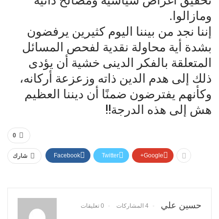
تحقيق أغراض سياسية ومصالح ذاتية
ومازالوا.
إننا نجد من بيننا اليوم كثيرين يرفضون
بشدة أية محاولة نقدية لفحص المسائل
المتعلقة بالفكر الدينى خشية أن يؤدى
ذلك إلى هدم الدين ذاته وزعزعة أركانه،
وكأنهم يفترضون ضمنًا أن ديننا العظيم
هش إلى هذه الدرجة!!
0
Facebook
Twitter
Google+
شارك
حسين علي
4 المشاركات
0 تعليقات