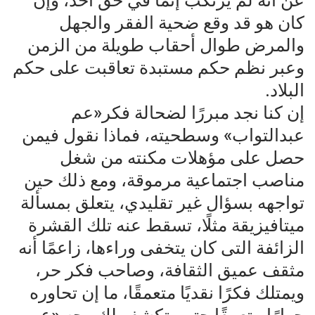
عن أنه لم يرتكب إثمًا في حق أحد، وإن
كان هو قد وقع ضحية الفقر والجهل
والمرض طوال أحقاب طويلة من الزمن
وعبر نظم حكم مستبدة تعاقبت على حكم
البلاد.
إن كنا نجد مبررًا لضحالة فكر«عم
عبدالتواب» وسطحيته، فماذا نقول فيمن
حصل على مؤهلات مكنته من شغل
مناصب اجتماعية مرموقة، ومع ذلك حين
تواجهه بسؤال غير تقليدي، يتعلق بمسألة
ميتافيزيقة مثلًا، تسقط عنه تلك القشرة
الزائفة التى كان يتخفى وراءها، زاعمًا أنه
مثقف عميق الثقافة، وصاحب فكر حر،
ويمتلك فكرًا نقديًا متعمقًا، ما إن تحاوره