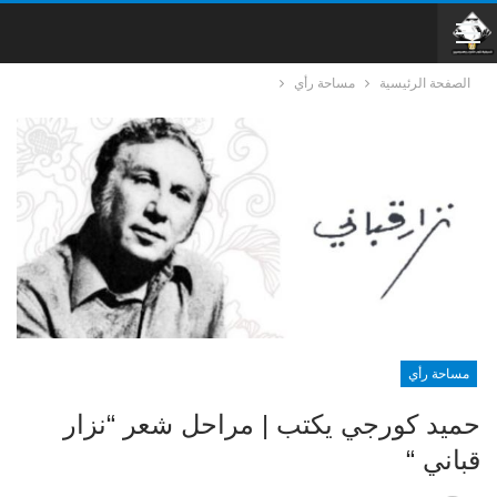
الصفحة الرئيسية
مساحة رأي
مساحة رأي
حميد كورجي يكتب | مراحل شعر “نزار
قباني “