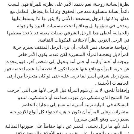
نظرة إنسانية روحية، نعم يعتمد الأمر على نظرته للمرأة فهي ليست
دائماً إنسانة متساوية معه في الحقوق وغالباً ما يتجاهل التعامل مع
عقلها وذكائها، الرجل يستضعف الأنثى ولا يثق بها لذا يتسلط عليها
ويتدخل في شؤونها بل ويعاقبها تحت مسميات الغيرة والرجولة
والحماية، أعطى هذا للرجل الشرقي صفات معينة قد لا تجد معظمها
في الرجل الغربي نظراً لاختلاف المكونات الثقافية.
ازدواجية فاضحة، فمن العادي أن ترى الرجل المثقف يحترم حرية
المرأة بل وتعجبه المرأة المتحررة لكن عندما يكون الأمر خاص
بزوجته أو أخته أو ابنته أو حتى أمه يتحول إلى شخص آخر، فهو يتحدث
عن حرية المرأة ويدافع عنها عندما تكون لا تخصه أما عندما تخصه فهو
يصبح رجل شرقي أسير لما تربى عليه حتى لو كان متخرجاً من أرقى
الجامعات الأجنبية..
وإحقاقاً للحق، لا بد أن نلوم المرأة قبل الرجل لأنها هي التي أخرجت
هذا المنتج الذي تشتكي من عيوب صناعته أو لا تشتكي،، لتبدو
المشكلة في النهاية تربية أسرية لم تسع إلى مجاراة الحاضر
بمتغيراته، وعلى المرأة أن تكون جاهزة لاحتواء كل أنواع الازدواجية
بصدر رحب ودفع الثمن بسرور!
ذلك لأنها ما تزال تخشى التعبير عن ذاتها حفاظاً على صورتها المثالية
في المجتمع والحصول على تقييم مرتفع للأخلاق والنتيجة علاقة