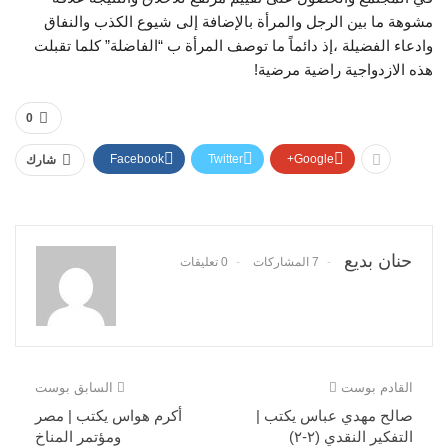
مشوهة ما بين الرجل والمرأة بالإضافة إلى شيوع الكذب والنفاق
وادعاء الفضيلة ،إذ دائماً ما توصف المرأة ب “الفاضلة” كلما تقبلت
هذه الازدواجية راضية مرضية!
0
Facebook
Twitter
Google+
شارك
حنان بديع
7 المشاركات
0 تعليقات
القادم بوست
السابق بوست
صالح مهدي عباس يكتب |
أكرم هواس يكتب | مصر
التفكير النقدي (٢-٢)
ومؤتمر المناخ