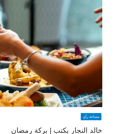
مساحة رأي
خالد النجار يكتب | بركة رمضان