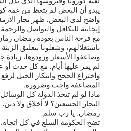
لعنة كورونا وفيروسها الذي بدل ال
يبدو أن البعض لم يتعظ من غمة ك
واضح لدى البعض، ظهر تجار الأزمة
إيجابية للتكافل والتواصل والرحمة
مع فرحة الناس بعودة رمضان زمان ب
باستغلالهم، وشغلونا بتعليق الزين
وضاعفوا الأسعار وزودوها، زيادة ج
لم يمر عليها أيام. مع كل حدث أو ع
واختراع الحجج وابتكار الحيل لرفع ا
المضاعفة واجب وضرورة.
ماذا لو لم تتخذ الدولة كل الوسائل 
التجار الجشعين؟ لا أخلاق ولا دين
رمضان. يا رب سلم.
تضخ الحكومة السلع في كل اتجاه، 