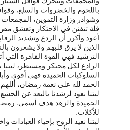
والمجمعات وتتحرك قوافل السيارا
باللحوم والخضروات والسلع، وقو
وشوادر وزارة التموين، المجمعات 
قلة تتفنن في الاحتكار وتعشق مص د
أعود وأكرر أن الردع وتشديد الرقاب
الذين لا يرق قلبهم ولا يشعرون با
الترشيد فهي القوة القاهرة التي أ
الرادع لكل محتكر ومسيطر، ليتنا 
السلوكيات الحميدة فهي أقوى وأب
الحمد لله على نعمة رمضان، أللهم
ليتنا نعود لرشدنا بالبعد عن الجش
الحميدة والزهد هدف أسمى. رمضا
للأكلات.
ليتنا نعيد الروح بإحياء العبادات وا