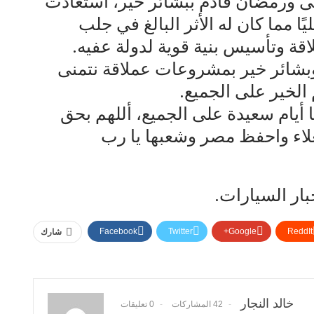
ضى ورمضان قادم ببشائر خير، استعادت
يًا مما كان له الأثر البالغ في جلب
ة وتأسيس بنية قوية لدولة عفيه.
وبشائر خير بمشروعات عملاقة نتمنى
 الخير على الجميع.
ا أيام سعيدة على الجميع، أللهم بحق
غلاء واحفظ مصر وشعبها يا رب
بار السيارات.
Facebook
Twitter
Google+
ReddIt
شارك
خالد النجار
42 المشاركات
0 تعليقات