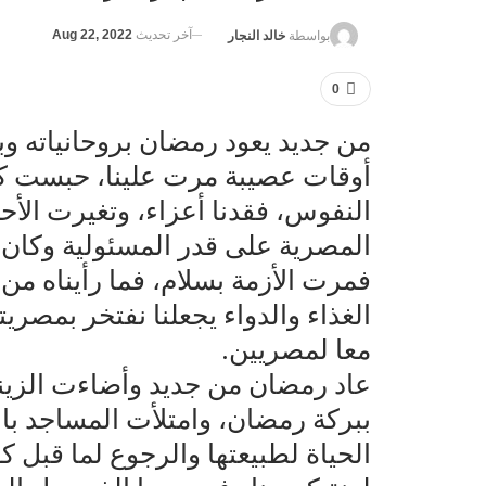
آخر تحديث
Aug 22, 2022
بواسطة
خالد النجار
0
من جديد يعود رمضان بروحانياته وب
أوقات عصيبة مرت علينا، حبست ك
النفوس، فقدنا أعزاء، وتغيرت الأحو
المصرية على قدر المسئولية وكان ال
فمرت الأزمة بسلام، فما رأيناه م
الغذاء والدواء يجعلنا نفتخر بمصريت
معا لمصريين.
عاد رمضان من جديد وأضاءت الزينة
ببركة رمضان، وامتلأت المساجد بال
الحياة لطبيعتها والرجوع لما قبل ك