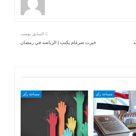
السابق بوست
د
خيرت ضرغام يكتب | الرياضه في رمضان
مساحة رأي
مساحة رأي