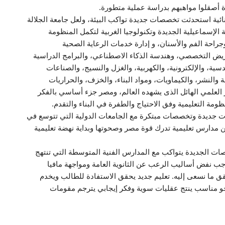
ة أصقلوا مواهبهم بدراسة عملية متطورة.
ة استحدثت تخصصات جديدة تواكب البيئة، ولعل جامعة الجلالة
الإسماعيلية الجديدة وتكنولوجيا الغربية لتكمل المنظومة
راحة الفم والأسنان، و إدارة خدمات الرعاية الصحية
تمريض التخصصي، وهندسة الذكاء الاصطناعي، والبرامج الدراسية
سية، والإلكترونية، والكهربية، والغزل والنسيج، والصناعات
ة والنشر، والكيماويات، ومواد البناء، والخزف، والحراريات
 العلمي الهائل الذى يشهده العالم، ومصر جزء أساسي بالفكر
ومة التعليمية وفق الاحتياج والطفرة في البناء والتقدم.
ات جديدة وتخصصات مبتكرة مع الجامعات الدولية التي تتوسع في
 من مدارس تعليمية تدرك قوة مصر وصحوتها وبداية نهضة تعليمية
صات الجديدة يتواكب مع المدارس الفنية المتوسطة التي تنتهج
وجب نفض أساليب الرعب عن الثانوية العامة ومواجهة مافيا
قق ما نسعى إليه. تعليم جديد يحقق الاستفادة للطالب ويخدم
جو مناسب ينتج عقليات سوية وفكر إيجابي يترجم مقومات