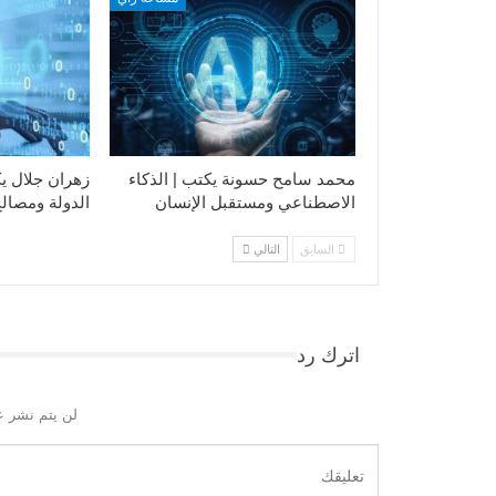
محمد سامح حسونة يكتب | الذكاء
زهران جلال يك
الاصطناعي ومستقبل الإنسان
الدولة ومصالح
السابق
التالي
اترك رد
لن يتم نشر ع