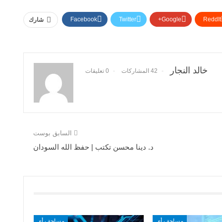
Facebook
Twitter
Google+
ReddIt
شارك
خالد النجار
42 المشاركات
0 تعليقات
السابق بوست
د. دينا محسن تكتب | حفظ الله السودان
مساحة رأي
مساحة رأي