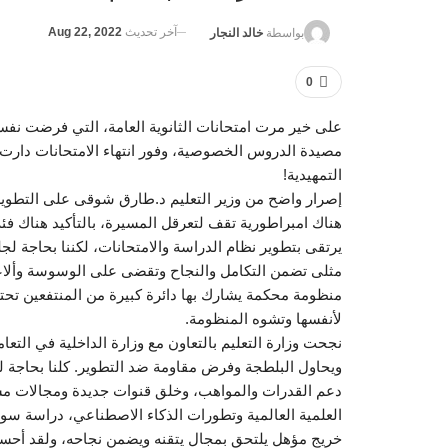
آخر تحديث
Aug 22, 2022
بواسطة
خالد النجار
0
على خير مرت امتحانات الثانوية العامة، التي فرضت نفس
مصيدة الدروس الخصوصية، وفور انتهاء الامتحانات دارت
التمهيدية!
إصرار واضح من وزير التعليم د.طارق شوقى على التطوير 
هناك امبراطورية تقف لتعرقل المسيرة، بالتأكيد هناك ف
يرتقى بتطوير نظام الدراسة والامتحانات، لكننا بحاجة ل
مثلى تضمن التكامل والنجاح وتقضى على الوسوسة وألاعيب 
منظومة محكمة يشارك بها دائرة كبيرة من المنتفعين تحتا
لأنفسها وتشوه المنظومة.
نجحت وزارة التعليم بالتعاون مع وزارة الداخلية في التع
ويحاول البلطجة وفرض مقاومة ضد التطوير. كلنا بحاجة لل
دعم القدرات والمواهب، وخلق قنوات جديدة ومجالات مست
العلمية العالمية وتطورات الذكاء الاصطناعي، دراسة سو
خريج مؤهل يلتحق بمجال يتقنه ويضمن نجاحه، ولقد أحس