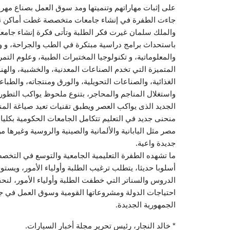
على إثبات مهاراتهم وتنميتها ومد سوق العمل بصناع مهر
جاءت الطفرة في إنشاء جامعات متخصصة غطت أماكن نائي
والملك سلمان غيرت فكر الطلبة وتأتى فكرة إنشاء جامعة 
باستحداث برامج دراسية مبتكرة في الطب والجراحة، و وج
والمعلوماتية، و تكنولوجيا المختبرات الطبية، وعلوم ال
المتميزة التي تخدم الصناعات المعدنية، والخشبية، والهند
الغذائية، والصناعات التحويلية، والورق ومنتجاته، والطباع
واستغلال المناجم والمحاجر، بتنوع ملحوظ يواكب التطور
الجديد الذى يواكب العصر ويطبق تقنيات تعيد صياغة المنظ
منحنى جديد في التعليم تتكامل الجامعات الحكومية بكلي
مصر مثل اليابانية والألمانية والصينية والروسية وغيرها
جديدة واعية.
ما تشهده الطفرة التعليمية الجامعية والتوسع في التخص
أسلوبا حديثا، يتطلب ترغيب الطلبة وأولياء الأمور، ويست
الدروس والسناتر التي خطفت الطلبة وأولياء الأمور، لنح
احتياجات الدولة ومشروعاتها القومية وسوق العمل في 
الجمهورية الجديدة.
* خالد النجار، رئيس تحرير مجلة أخبار السيارات.