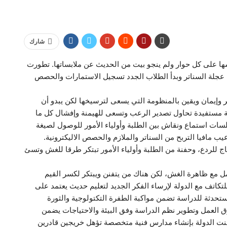
شارك
ها على كل حوار ولم ينجو بيت من الحديث عن ملابساتها. تطورت
 عجلة السناتر وبدأ الطلاب الجدد تسجيل الاستمارات والحصص
وإيمان ويقين بالمنظومة التي يسعى لترسيخها لكن يبدو أن
ئة مستفيدة تحاول تصدير الرعب وتسعى للهيمنة وإفشال كل ما
جلسات استماع ونقاش بين الطلبة وأولياء الأمور للوصول لصيغة
مافيا التربح من السناتر والملازم والحصص الاليكترونية.
ج للردع، وحفنة من الطلبة وأولياء الأمور تبتكر طرقا للغش وتسئ
امل مع ظاهرة الغش، لكن هناك من يتفنن ويبتكر لكسر القيم
تكاتف مع الدولة لإرساء الفكر الجديد لتعليم حديث يعتمد على
حدثة للدراسة تضمن مواكبة الطفرة التكتولوجية والثورة
ق العمل وتطوير نظم الدراسة وفق البيئة والاحتياجات يضمن
نت الدولة بإنشاء مدارس فنية متخصصة تؤهل خريجين قادرين