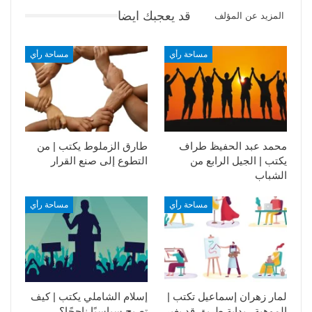
قد يعجبك ايضا
المزيد عن المؤلف
مساحة رأي
مساحة رأي
محمد عبد الحفيظ طراف
طارق الزملوط يكتب | من
يكتب | الجيل الرابع من
التطوع إلى صنع القرار
الشباب
مساحة رأي
مساحة رأي
لمار زهران إسماعيل تكتب |
إسلام الشاملي يكتب | كيف
الموهبة.. بداية طريق قد يغير
تصبح سياسيًا ناجحًا؟