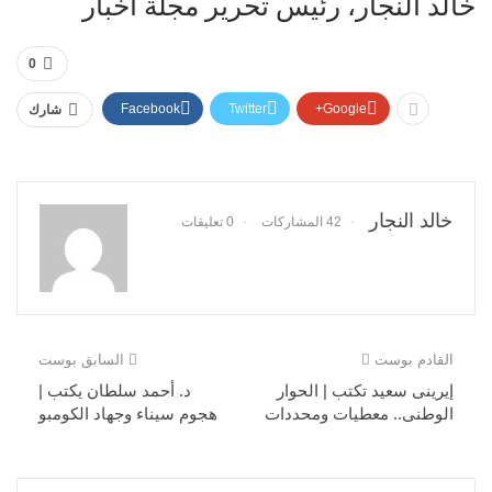
خالد النجار، رئيس تحرير مجلة أخبار
0
Facebook
Twitter
Google+
شارك
خالد النجار
42 المشاركات
0 تعليقات
القادم بوست
السابق بوست
إيرينى سعيد تكتب | الحوار
د. أحمد سلطان يكتب |
الوطنى.. معطيات ومحددات
هجوم سيناء وجهاد الكومبو